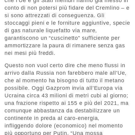
che l’Ue e gli Stati membri hanno già messo in
conto di non potersi più fidare del Cremlino – e
si sono attrezzati di conseguenza. Gli
stoccaggi pieni e le forniture aggiuntive, specie
di gas naturale liquefatto via mare,
garantiscono un “cuscinetto” sufficiente per
ammortizzare la paura di rimanere senza gas
nei mesi più freddi.
Questo non vuol certo dire che meno flussi in
arrivo dalla Russia non farebbero male all’Ue,
che al momento ha bisogno di tutto il metano
possibile. Oggi Gazprom invia all’Europa via
Ucraina circa 43 milioni di metri cubi al giorno;
una frazione rispetto ai 155 e più del 2021, ma
comunque abbastanza da destabilizzare un
continente in preda al caro-energia,
infliggendo dolore (economico) nel momento
più opportuno per Putin. “Una mossa