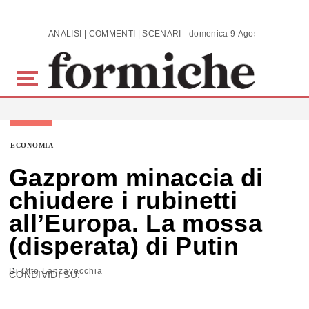
Skip to main content
ANALISI | COMMENTI | SCENARI - domenica 9 Agosto 2026
ECONOMIA
Gazprom minaccia di
chiudere i rubinetti
all’Europa. La mossa
(disperata) di Putin
Di
Otto Lanzavecchia
CONDIVIDI SU: