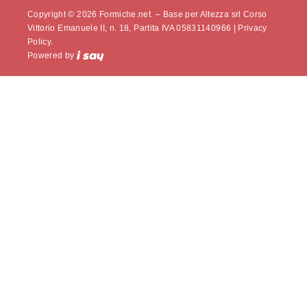
Copyright © 2026 Formiche.net. – Base per Altezza srl Corso
Vittorio Emanuele II, n. 18, Partita IVA 05831140966 |
Privacy
Policy.
Powered by