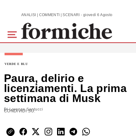
Skip to main content
ANALISI | COMMENTI | SCENARI - giovedì 6 Agosto 2026
VERDE E BLU
Paura, delirio e
licenziamenti. La prima
settimana di Musk
Di
Lorenzo Santucci
CONDIVIDI SU: