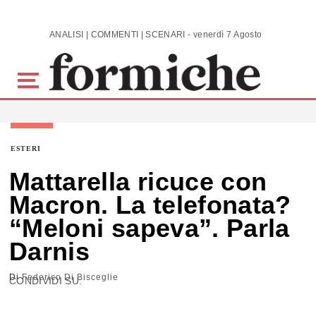
Skip to main content
ANALISI | COMMENTI | SCENARI - venerdì 7 Agosto 2026
ESTERI
Mattarella ricuce con
Macron. La telefonata?
“Meloni sapeva”. Parla
Darnis
Di
Federico Di Bisceglie
CONDIVIDI SU: