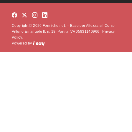
Copyright © 2026 Formiche.net. – Base per Altezza srl Corso
Vittorio Emanuele II, n. 18, Partita IVA 05831140966 |
Privacy
Policy.
Powered by