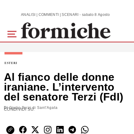
Skip to main content
ANALISI | COMMENTI | SCENARI - sabato 8 Agosto 2026
ESTERI
Al fianco delle donne
iraniane. L’intervento
del senatore Terzi (FdI)
Di
Giulio Terzi di Sant'Agata
CONDIVIDI SU: