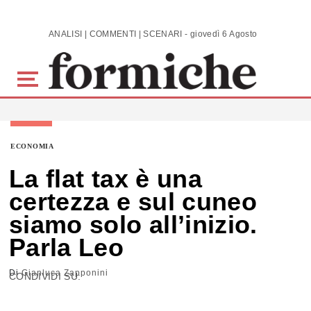
Skip to main content
ANALISI | COMMENTI | SCENARI - giovedì 6 Agosto 2026
ECONOMIA
La flat tax è una
certezza e sul cuneo
siamo solo all’inizio.
Parla Leo
Di
Gianluca Zapponini
CONDIVIDI SU: