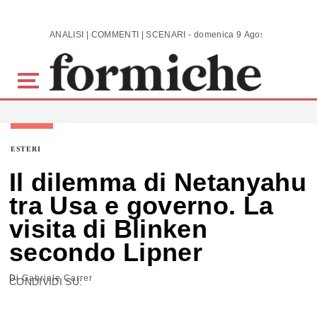
Skip to main content
ANALISI | COMMENTI | SCENARI - domenica 9 Agosto 2026
ESTERI
Il dilemma di Netanyahu
tra Usa e governo. La
visita di Blinken
secondo Lipner
Di
Gabriele Carrer
CONDIVIDI SU: