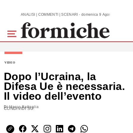
Skip to main content
ANALISI | COMMENTI | SCENARI - domenica 9 Agosto 2026
VIDEO
Dopo l’Ucraina, la
Difesa Ue è necessaria.
Il video dell’evento
Di
Marco Battaglia
CONDIVIDI SU: