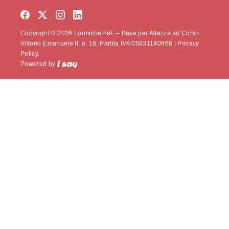
Copyright © 2026 Formiche.net. – Base per Altezza srl Corso
Vittorio Emanuele II, n. 18, Partita IVA 05831140966 |
Privacy
Policy.
Powered by