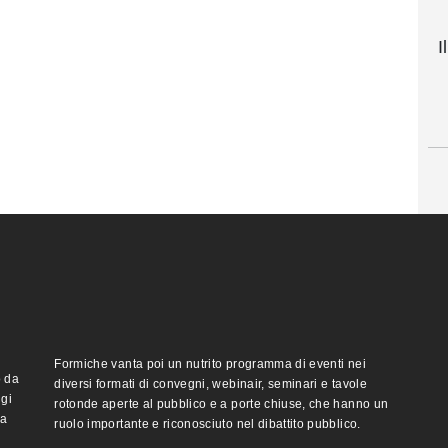
I
Formiche vanta poi un nutrito programma di eventi nei
o da
diversi formati di convegni, webinair, seminari e tavole
ggi
rotonde aperte al pubblico e a porte chiuse, che hanno un
ma
ruolo importante e riconosciuto nel dibattito pubblico.