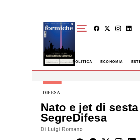
Skip to main content
POLITICA
ECONOMIA
EST
DIFESA
Nato e jet di sest
SegreDifesa
Di
Luigi Romano