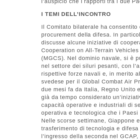
l’auspicio che i rapporti tra i due P
I TEMI DELL’INCONTRO
Il Comitato bilaterale ha consentito 
procurement della difesa. In partico
discusse alcune iniziative di cooper
Cooperation on All-Terrain Vehicl
(MGCS). Nel dominio navale, si è pu
nel settore dei siluri pesanti, con l
rispettive forze navali e, in merito a
svedese per il Global Combat Air P
due mesi fa da Italia, Regno Unito 
già da tempo considerato un’iniziat
capacità operative e industriali di se
operativa e tecnologica che i Paesi
Nelle scorse settimane, Giappone e
trasferimento di tecnologia e difes
l’ingresso della seconda nel GCAP, i