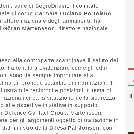
doni, sede di SegreDifesa, il comitato
nerale di corpo d’armata
Luciano Portolano
,
direttore nazionale degli armamenti, ha
l Göran Mårtensson
, direttore nazionale
teso alla controparte scandinava il saluto del
to
, ha tenuto a evidenziare come gli ottimi
azioni sono da sempre improntate alla
volino un proficuo scambio di informazioni. In
llustrato le reciproche posizioni in tema di
I
e nazionali circa la situazione della sicurezza
o alle rispettive iniziative in supporto
nian Defence Contact Group. Mårtensson,
one per gli argomenti oggetto di trattazione in
ti dal ministro della Difesa
Pål Jonson
, con