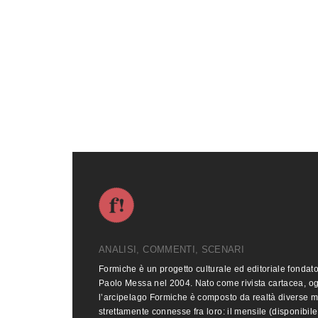
ANALISI, COMMENTI, SCENARI
Formiche è un progetto culturale ed editoriale fondat
Paolo Messa nel 2004. Nato come rivista cartacea, o
l’arcipelago Formiche è composto da realtà diverse 
strettamente connesse fra loro: il mensile (disponibile