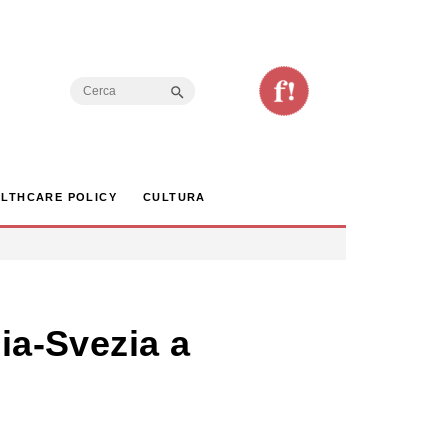
Search Button
Search
for:
LTHCARE POLICY
CULTURA
lia-Svezia a