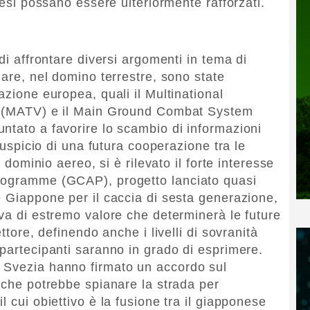
aesi possano essere ulteriormente rafforzati.
di affrontare diversi argomenti in tema di
lare, nel domino terrestre, sono state
azione europea, quali il Multinational
es (MATV) e il Main Ground Combat System
ntato a favorire lo scambio di informazioni
’auspicio di una futura cooperazione tra le
l dominio aereo, si è rilevato il forte interesse
rogramme (GCAP), progetto lanciato quasi
e Giappone per il caccia di sesta generazione,
iva di estremo valore che determinerà le future
ttore, definendo anche i livelli di sovranità
 partecipanti saranno in grado di esprimere.
 Svezia hanno firmato un accordo sul
a che potrebbe spianare la strada per
l cui obiettivo è la fusione tra il giapponese