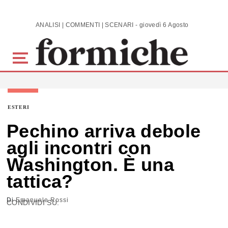
Skip to main content
ANALISI | COMMENTI | SCENARI - giovedì 6 Agosto 2026
ESTERI
Pechino arriva debole
agli incontri con
Washington. È una
tattica?
Di
Emanuele Rossi
CONDIVIDI SU: