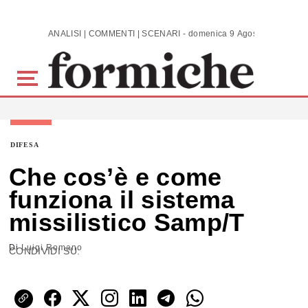
Skip to main content
ANALISI | COMMENTI | SCENARI - domenica 9 Agosto 2026
DIFESA
Che cos’è e come
funziona il sistema
missilistico Samp/T
Di
Luigi Romano
CONDIVIDI SU: