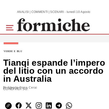
Skip to main content
ANALISI | COMMENTI | SCENARI - lunedì 10 Agosto 2026
VERDE E BLU
Tianqi espande l’impero
del litio con un accordo
in Australia
Di
Alberto Prina Cerai
CONDIVIDI SU: