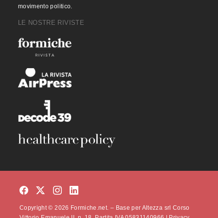
movimento politico.
LE NOSTRE RIVISTE
Copyright © 2026 Formiche.net. – Base per Altezza srl Corso
Vittorio Emanuele II, n. 18, Partita IVA 05831140966 |
Privacy