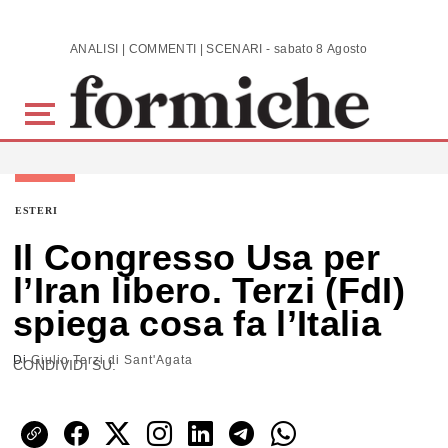
Skip to main content
ANALISI | COMMENTI | SCENARI - sabato 8 Agosto 2026
ESTERI
Il Congresso Usa per
l’Iran libero. Terzi (FdI)
spiega cosa fa l’Italia
Di
Giulio Terzi di Sant'Agata
CONDIVIDI SU: