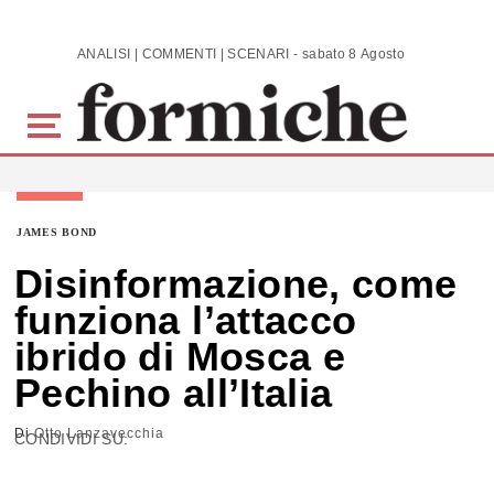
Skip to main content
ANALISI | COMMENTI | SCENARI - sabato 8 Agosto 2026
JAMES BOND
Disinformazione, come
funziona l’attacco
ibrido di Mosca e
Pechino all’Italia
Di
Otto Lanzavecchia
CONDIVIDI SU: