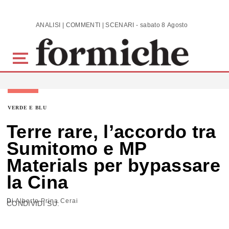
Skip to main content
ANALISI | COMMENTI | SCENARI - sabato 8 Agosto 2026
VERDE E BLU
Terre rare, l’accordo tra
Sumitomo e MP
Materials per bypassare
la Cina
Di
Alberto Prina Cerai
CONDIVIDI SU: