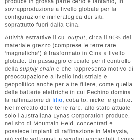
produce in grossa parte cerio e lantanio, in
sovrapproduzione a livello globale per la
configurazione mineralogica dei siti,
soprattutto fuori dalla Cina.
Attività estrattive il cui
output
, circa il 90% del
materiale grezzo (comprese le terre rare
‘magnetiche’) è trasformato in Cina a livello
globale. Un passaggio cruciale per il controllo
della
supply chain
e che rappresenta motivo di
preoccupazione a livello industriale e
geopolitico anche per altre filiere, come quella
delle batterie elettriche in cui Pechino domina
la raffinazione di
litio
, cobalto, nickel e grafite.
Nel mercato delle terre rare, allo stato attuale
solo l’australiana Lynas Corporation produce,
nel sito di Mountain Held, concentrati e
possiede impianti di raffinazione in Malaysia,
più volte sottoposti a scrutini ambientali. Lynas