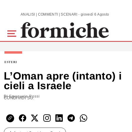
Skip to main content
ANALISI | COMMENTI | SCENARI - giovedì 6 Agosto 2026
ESTERI
L’Oman apre (intanto) i
cieli a Israele
Di
Emanuele Rossi
CONDIVIDI SU: