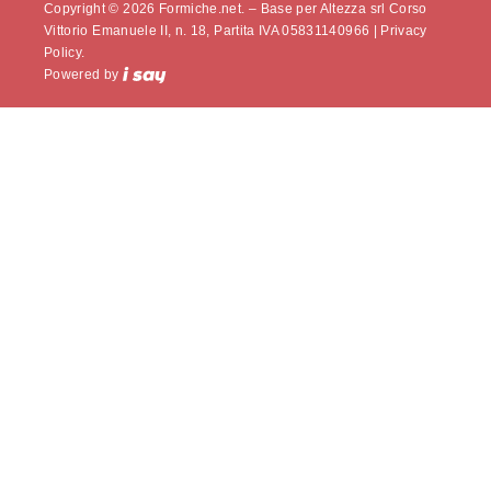
Copyright © 2026 Formiche.net. – Base per Altezza srl Corso
Vittorio Emanuele II, n. 18, Partita IVA 05831140966 |
Privacy
Policy.
Powered by