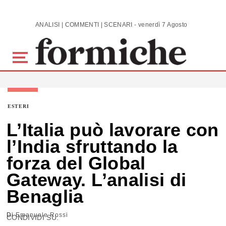
Skip to main content
ANALISI | COMMENTI | SCENARI - venerdì 7 Agosto 2026
ESTERI
L’Italia può lavorare con
l’India sfruttando la
forza del Global
Gateway. L’analisi di
Benaglia
Di
Emanuele Rossi
CONDIVIDI SU: