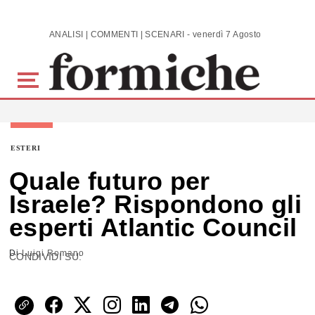
Skip to main content
ANALISI | COMMENTI | SCENARI - venerdì 7 Agosto 2026
ESTERI
Quale futuro per
Israele? Rispondono gli
esperti Atlantic Council
Di
Luigi Romano
CONDIVIDI SU: