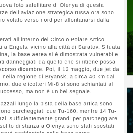
nuova foto satellitare di Olenya di questa
rze dell’aviazione strategica russa ora sono
o volato verso nord per allontanarsi dalla
rati all’interno del Circolo Polare Artico
 a Engels, vicino alla città di Saratov. Situata
ina, la base aerea si è dimostrata vulnerabile
i danneggiati da quello che si ritiene possa
 scorso dicembre. Poi, il 13 maggio, due jet da
 nella regione di Bryansk, a circa 40 km dal
no, due elicotteri Mi-8 si sono schiantati al
successo, ma non è un bel segnale.
iazzali lungo la pista della base artica sono
 sono parcheggiati due Tu-160, mentre 14 Tu-
 spazi sufficientemente grandi per parcheggiare
solito di stanza a Olenya sono stati spostati