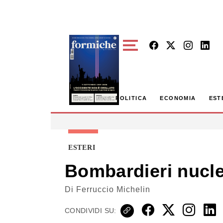
Skip to main content
POLITICA
ECONOMIA
EST
ESTERI
Bombardieri nuclea
Di
Ferruccio Michelin
CONDIVIDI SU: