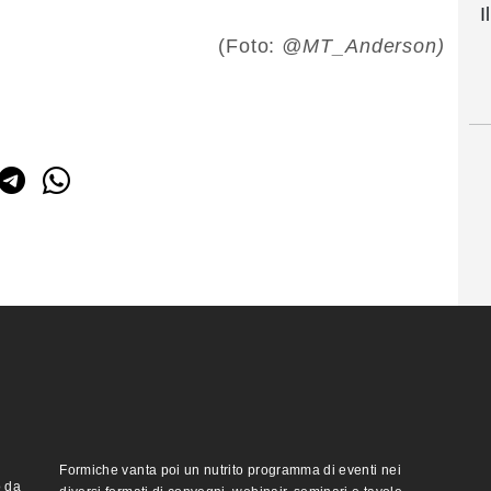
I
(Foto:
@MT_Anderson)
Formiche vanta poi un nutrito programma di eventi nei
o da