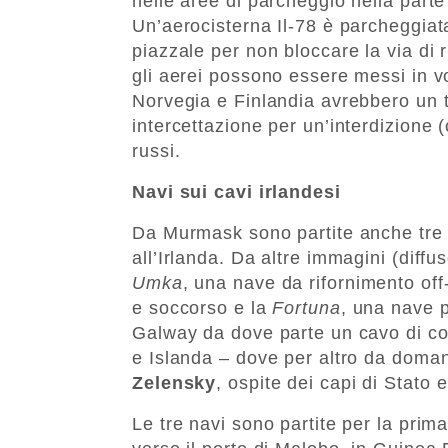
nelle aree di parcheggio nella part
Un’aerocisterna Il-78 è parcheggiata
piazzale per non bloccare la via di r
gli aerei possono essere messi in v
Norvegia e Finlandia avrebbero un te
intercettazione per un’interdizione 
russi.
Navi sui cavi irlandesi
Da Murmask sono partite anche tre 
all’Irlanda. Da altre immagini (diffu
Umka
, una nave da rifornimento off
e soccorso e la
Fortuna
, una nave p
Galway da dove parte un cavo di co
e Islanda – dove per altro da domani
Zelensky
, ospite dei capi di Stato 
Le tre navi sono partite per la prim