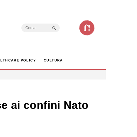
Search Button
Search
for:
LTHCARE POLICY
CULTURA
e ai confini Nato