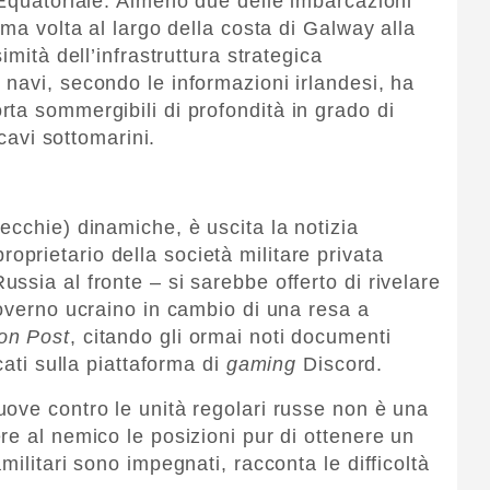
 Equatoriale. Almeno due delle imbarcazioni
ima volta al largo della costa di Galway alla
imità dell’infrastruttura strategica
navi, secondo le informazioni irlandesi, ha
ta sommergibili di profondità in grado di
 cavi sottomarini.
ecchie) dinamiche, è uscita la notizia
roprietario della società militare privata
sia al fronte – si sarebbe offerto di rivelare
governo ucraino in cambio di una resa a
on Post
, citando gli ormai noti documenti
cati sulla piattaforma di
gaming
Discord.
ove contro le unità regolari russe non è una
re al nemico le posizioni pur di ottenere un
ilitari sono impegnati, racconta le difficoltà