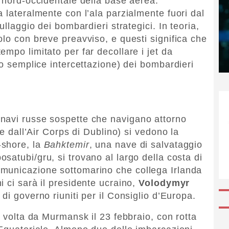
e nord-occidentale della base aerea.
 lateralmente con l’ala parzialmente fuori dal
ullaggio dei bombardieri strategici. In teoria,
olo con breve preavviso, e questi significa che
mpo limitato per far decollare i jet da
(o semplice intercettazione) dei bombardieri
navi russe sospette che navigano attorno
se dall’Air Corps di Dublino) si vedono la
-shore, la
Bahktemir
, una nave di salvataggio
osatubi/gru, si trovano al largo della costa di
municazione sottomarino che collega Irlanda
 ci sarà il presidente ucraino,
Volodymyr
e di governo riuniti per il Consiglio d’Europa.
a volta da Murmansk il 23 febbraio, con rotta