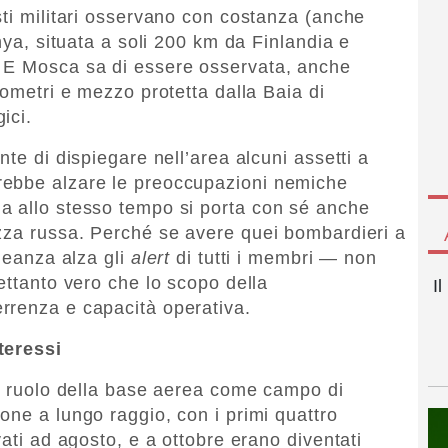
sti militari osservano con costanza (anche
enya, situata a soli 200 km da Finlandia e
 E Mosca sa di essere osservata, anche
lometri e mezzo protetta dalla Baia di
ici.
nte di dispiegare nell’area alcuni assetti a
rebbe alzare le preoccupazioni nemiche
a allo stesso tempo si porta con sé anche
zza russa. Perché se avere quei bombardieri a
lleanza alza gli
alert
di tutti i membri — non
ettanto vero che lo scopo della
I
rrenza e capacità operativa.
teressi
il ruolo della base aerea come campo di
one a lungo raggio, con i primi quattro
vati ad agosto, e a ottobre erano diventati