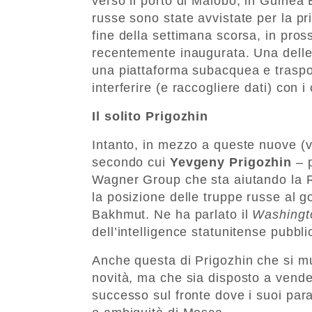
verso il porto di Malobo, in Guinea
russe sono state avvistate per la pr
fine della settimana scorsa, in pross
recentemente inaugurata. Una delle 
una piattaforma subacquea e traspor
interferire (e raccogliere dati) con i
Il solito Prigozhin
Intanto, in mezzo a queste nuove (v
secondo cui
Yevgeny Prigozhin
– p
Wagner Group che sta aiutando la Rus
la posizione delle truppe russe al 
Bakhmut. Ne ha parlato il
Washingt
dell’intelligence statunitense pubbli
Anche questa di Prigozhin che si mu
novità, ma che sia disposto a vende
successo sul fronte dove i suoi param