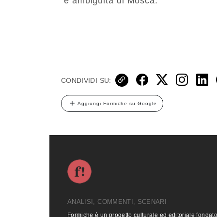
e ambiguità di Mosca.
CONDIVIDI SU:
Aggiungi Formiche su Google
ANALISI, COMMENTI, SCENARI
Formiche è un progetto culturale ed editoriale fondat