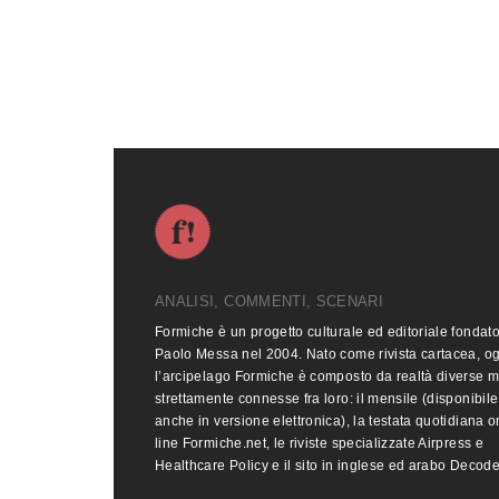
ANALISI, COMMENTI, SCENARI
Formiche è un progetto culturale ed editoriale fondat
Paolo Messa nel 2004. Nato come rivista cartacea, o
l’arcipelago Formiche è composto da realtà diverse 
strettamente connesse fra loro: il mensile (disponibile
anche in versione elettronica), la testata quotidiana o
line Formiche.net, le riviste specializzate Airpress e
Healthcare Policy e il sito in inglese ed arabo Decod