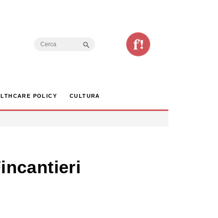
Search Button
Search
for:
LTHCARE POLICY
CULTURA
Fincantieri