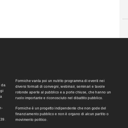
Formiche vanta poi un nutrito programma di eventi nei
o da
diversi formati di convegni, webinair, seminari e tavole
ggi
rotonde aperte al pubblico e a porte chiuse, che hanno un
ma
ruolo importante e riconosciuto nel dibattito pubblico.
n-
Formiche è un progetto indipendente che non gode del
finanziamento pubblico e non è organo di alcun partito o
e39.
movimento politico.