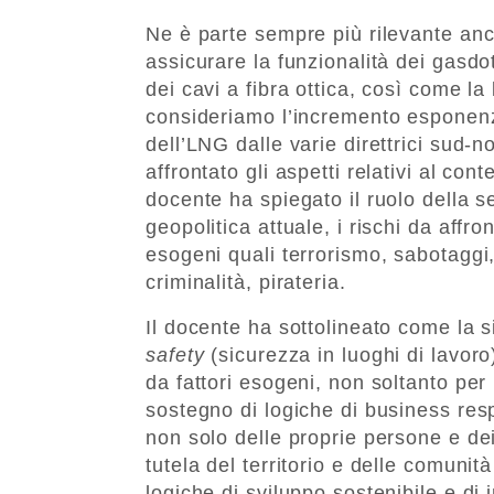
Ne è parte sempre più rilevante an
assicurare la funzionalità dei gasdo
dei cavi a fibra ottica, così come la 
consideriamo l’incremento esponenz
dell’LNG dalle varie direttrici sud-
affrontato gli aspetti relativi al cont
docente ha spiegato il ruolo della s
geopolitica attuale, i rischi da affro
esogeni quali terrorismo, sabotaggi,
criminalità, pirateria.
Il docente ha sottolineato come la s
safety
(sicurezza in luoghi di lavor
da fattori esogeni, non soltanto pe
sostegno di logiche di business res
non solo delle proprie persone e de
tutela del territorio e delle comunit
logiche di sviluppo sostenibile e di 