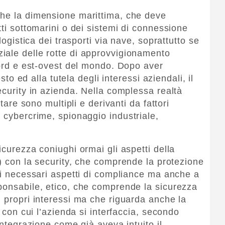
che la dimensione marittima, che deve
tti sottomarini o dei sistemi di connessione
logistica dei trasporti via nave, soprattutto se
iale delle rotte di approvvigionamento
nord e est-ovest del mondo. Dopo aver
esto ed alla tutela degli interessi aziendali, il
ecurity in azienda. Nella complessa realtà
ntare sono multipli e derivanti da fattori
 cybercrime, spionaggio industriale,
icurezza coniughi ormai gli aspetti della
o) con la security, che comprende la protezione
r i necessari aspetti di compliance ma anche a
ponsabile, etico, che comprende la sicurezza
i propri interessi ma che riguarda anche la
à con cui l’azienda si interfaccia, secondo
integrazione come già aveva intuito il