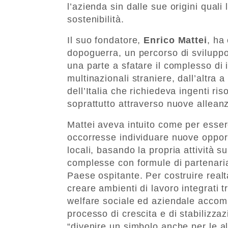
l’azienda sin dalle sue origini quali 
sostenibilità.
Il suo fondatore,
Enrico Mattei
, ha
dopoguerra, un percorso di sviluppo
una parte a sfatare il complesso di in
multinazionali straniere, dall’altra 
dell’Italia che richiedeva ingenti ri
soprattutto attraverso nuove alleanz
Mattei aveva intuito come per esser
occorresse individuare nuove opportu
locali, basando la propria attività s
complesse con formule di partenari
Paese ospitante. Per costruire real
creare ambienti di lavoro integrati tra
welfare sociale ed aziendale accomu
processo di crescita e di stabilizza
“divenire un simbolo anche per le al