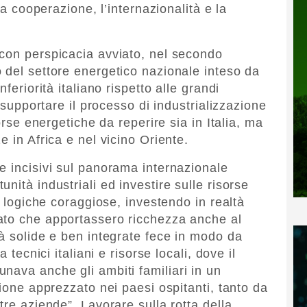
la cooperazione, l’internazionalità e la
 con perspicacia avviato, nel secondo
 del settore energetico nazionale inteso da
feriorità italiano rispetto alle grandi
a supportare il processo di industrializzazione
sorse energetiche da reperire sia in Italia, ma
e in Africa e nel vicino Oriente.
e incisivi sul panorama internazionale
nità industriali ed investire sulle risorse
u logiche coraggiose, investendo in realtà
ato che apportassero ricchezza anche al
tà solide e ben integrate fece in modo da
 tecnici italiani e risorse locali, dove il
nava anche gli ambiti familiari in un
zione apprezzato nei paesi ospitanti, tanto da
tre aziende”. Lavorare sulla rotta della