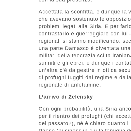
Accettata la sconfitta, e dunque la v
che avevano sostenuto le opposizion
problemi legati alla Siria. E per far
contrastarlo e guerreggiare con lui —
regionali si stanno modificando, sec
una parte Damasco è diventata una 
militari della teocrazia sciita irani
sunniti e gli ebrei, e dunque i conta
un’altra c’è da gestire in ottica secu
di profughi fuggiti dal regime e dalla
regionale di anfetamine.
L’arrivo di Zelensky
Con ogni probabilità, una Siria an
per il rientro dei profughi (chi accett
del passato?), né è chiaro quanto il 
Paese (business in cui la famiglia d