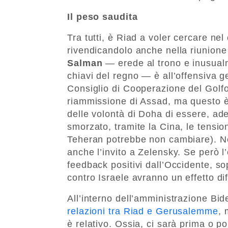
Il peso saudita
Tra tutti, è Riad a voler cercare nel
rivendicandolo anche nella riunione 
Salman
— erede al trono e inusual
chiavi del regno — è all’offensiva g
Consiglio di Cooperazione del Golfo
riammissione di Assad, ma questo è
delle volontà di Doha di essere, ade
smorzato, tramite la Cina, le tensio
Teheran potrebbe non cambiare). No
anche l’invito a Zelensky. Se però l
feedback positivi dall’Occidente, so
contro Israele avranno un effetto di
All’interno dell’amministrazione Bid
relazioni tra Riad e Gerusalemme
, 
è relativo. Ossia, ci sarà prima o p