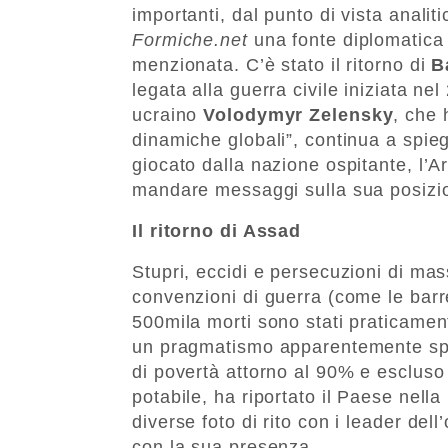
importanti, dal punto di vista analiti
Formiche.net
una fonte diplomatica
menzionata. C’è stato il ritorno di
B
legata alla guerra civile iniziata ne
ucraino
Volodymyr Zelensky
, che 
dinamiche globali”, continua a spiega
giocato dalla nazione ospitante, l’A
mandare messaggi sulla sua posizio
Il ritorno di Assad
Stupri, eccidi e persecuzioni di mas
convenzioni di guerra (come le bar
500mila morti sono stati praticament
un pragmatismo apparentemente spiet
di povertà attorno al 90% e escluso 
potabile, ha riportato il Paese nell
diverse foto di rito con i leader de
con la sua presenza.