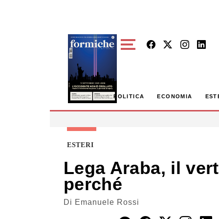
Skip to main content
POLITICA
ECONOMIA
EST
ESTERI
Lega Araba, il ver
perché
Di
Emanuele Rossi