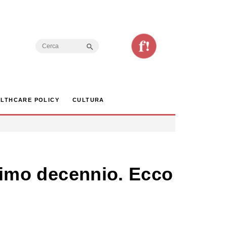
Search Button
Search
for:
LTHCARE POLICY
CULTURA
ltimo decennio. Ecco