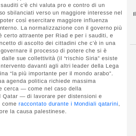
auditi c’è chi valuta pro e contro di un
o sbilanciati verso un maggiore interesse nel
I
 poter così esercitare maggiore influenza
nterno. La normalizzazione con il governo più
è certo attraente per Riad e per i sauditi, e
cetto di ascolto dei cittadini che c’è in una
overnare il processo di potere che si è
alle sue collettività (il “rischio Siria” esiste
ntervento davanti agli altri leader della Lega
tina “la più importante per il mondo arabo”.
ua agenda politica richiede massima
 e cerca — come nel caso della
l Qatar — di lavorare per distensioni e
e, come
raccontato durante i Mondiali qatarini
,
ore la causa palestinese.