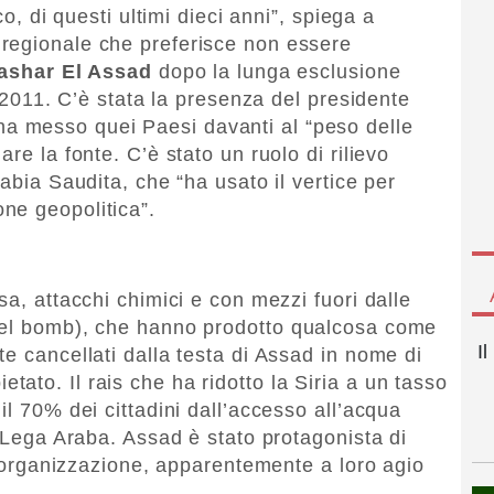
co, di questi ultimi dieci anni”, spiega a
 regionale che preferisce non essere
ashar El Assad
dopo la lunga esclusione
l 2011. C’è stata la presenza del presidente
ha messo quei Paesi davanti al “peso delle
re la fonte. C’è stato un ruolo di rilievo
rabia Saudita, che “ha usato il vertice per
ne geopolitica”.
sa, attacchi chimici e con mezzi fuori dalle
rel bomb), che hanno prodotto qualcosa come
I
e cancellati dalla testa di Assad in nome di
ato. Il rais che ha ridotto la Siria a un tasso
il 70% dei cittadini dall’accesso all’acqua
a Lega Araba. Assad è stato protagonista di
ll’organizzazione, apparentemente a loro agio