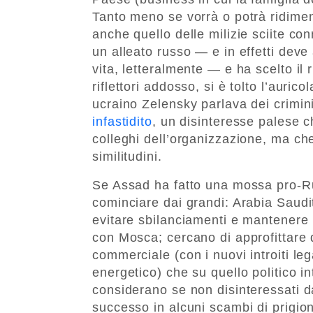
Tanto meno se vorrà o potrà ridimen
anche quello delle milizie sciite co
un alleato russo — e in effetti deve 
vita, letteralmente — e ha scelto il 
riflettori addosso, si è tolto l’auric
ucraino Zelensky parlava dei crimin
infastidito
, un disinteresse palese c
colleghi dell’organizzazione, ma ch
similitudini.
Se Assad ha fatto una mossa pro-Rus
cominciare dai grandi: Arabia Saudi
evitare sbilanciamenti e mantenere 
con Mosca; cercano di approfittare 
commerciale (con i nuovi introiti l
energetico) che su quello politico i
considerano se non disinteressati da
successo in alcuni scambi di prigionie