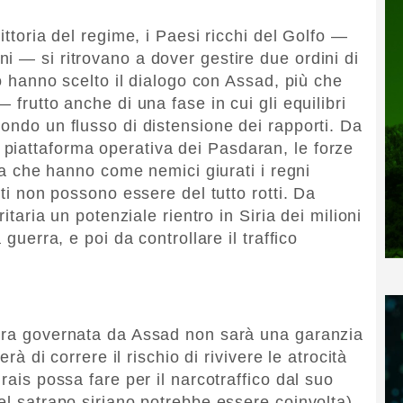
ittoria del regime, i Paesi ricchi del Golfo —
i — si ritrovano a dover gestire due ordini di
lo hanno scelto il dialogo con Assad, più che
 frutto anche di una fase in cui gli equilibri
ondo un flusso di distensione dei rapporti. Da
piattaforma operativa dei Pasdaran, le forze
ana che hanno come nemici giurati i regni
tti non possono essere del tutto rotti. Da
ritaria un potenziale rientro in Siria dei milioni
 guerra, e poi da controllare il traffico
cora governata da Assad non sarà una garanzia
erà di correre il rischio di rivivere le atrocità
rais possa fare per il narcotraffico dal suo
el satrapo siriano potrebbe essere coinvolta).