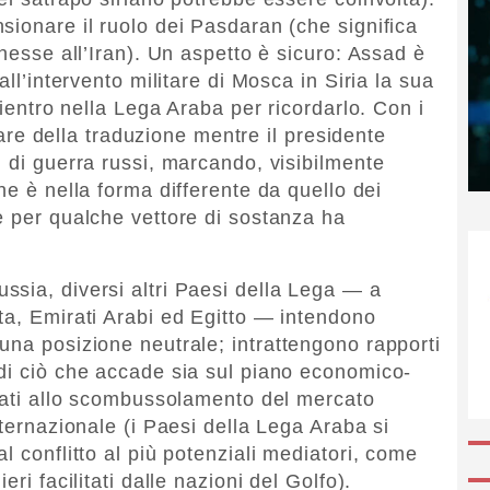
sionare il ruolo dei Pasdaran (che significa
nnesse all’Iran). Un aspetto è sicuro: Assad è
all’intervento militare di Mosca in Siria la sua
rientro nella Lega Araba per ricordarlo. Con i
olare della traduzione mentre il presidente
i di guerra russi, marcando, visibilmente
he è nella forma differente da quello dei
e per qualche vettore di sostanza ha
sia, diversi altri Paesi della Lega — a
ta, Emirati Arabi ed Egitto — intendono
una posizione neutrale; intrattengono rapporti
di ciò che accade sia sul piano economico-
egati allo scombussolamento del mercato
nternazionale (i Paesi della Lega Araba si
l conflitto al più potenziali mediatori, come
ri facilitati dalle nazioni del Golfo).