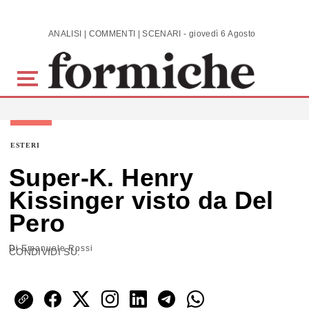
Skip to main content
ANALISI | COMMENTI | SCENARI - giovedì 6 Agosto 2026
ESTERI
Super-K. Henry
Kissinger visto da Del
Pero
Di
Emanuele Rossi
CONDIVIDI SU: