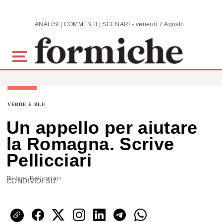
Skip to main content
ANALISI | COMMENTI | SCENARI - venerdì 7 Agosto 2026
VERDE E BLU
Un appello per aiutare
la Romagna. Scrive
Pellicciari
Di
Igor Pellicciari
CONDIVIDI SU: