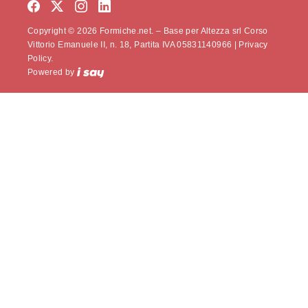
Copyright © 2026 Formiche.net. – Base per Altezza srl Corso
Vittorio Emanuele II, n. 18, Partita IVA 05831140966 |
Privacy
Policy.
Powered by