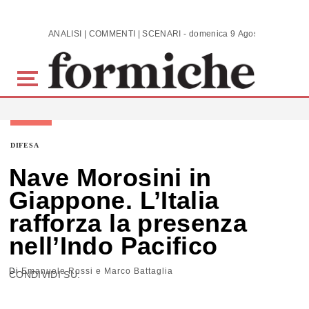
Skip to main content
ANALISI | COMMENTI | SCENARI - domenica 9 Agosto 2026
DIFESA
Nave Morosini in
Giappone. L’Italia
rafforza la presenza
nell’Indo Pacifico
Di
Emanuele Rossi e Marco Battaglia
CONDIVIDI SU: