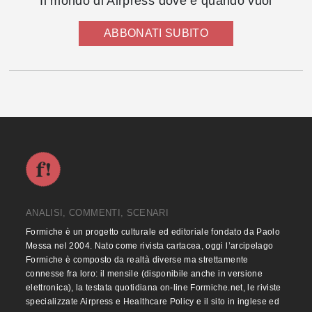
Il mondo di Airpress dove e quando vuoi
ABBONATI SUBITO
ANALISI, COMMENTI, SCENARI
Formiche è un progetto culturale ed editoriale fondato da Paolo
Messa nel 2004. Nato come rivista cartacea, oggi l’arcipelago
Formiche è composto da realtà diverse ma strettamente
connesse fra loro: il mensile (disponibile anche in versione
elettronica), la testata quotidiana on-line Formiche.net, le riviste
specializzate Airpress e Healthcare Policy e il sito in inglese ed