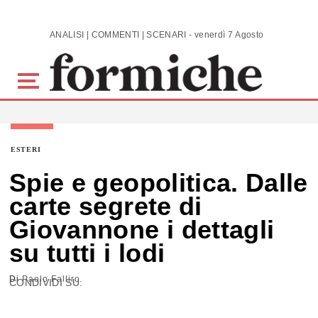
Skip to main content
ANALISI | COMMENTI | SCENARI - venerdì 7 Agosto 2026
ESTERI
Spie e geopolitica. Dalle
carte segrete di
Giovannone i dettagli
su tutti i lodi
Di
Paolo Falliro
CONDIVIDI SU: