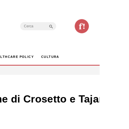
Search Button
Search
for:
LTHCARE POLICY
CULTURA
rme di Crosetto e Tajani