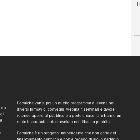
I
Formiche vanta poi un nutrito programma di eventi nei
o da
diversi formati di convegni, webinair, seminari e tavole
ggi
rotonde aperte al pubblico e a porte chiuse, che hanno un
ma
ruolo importante e riconosciuto nel dibattito pubblico.
n-
Formiche è un progetto indipendente che non gode del
finanziamento pubblico e non è organo di alcun partito o