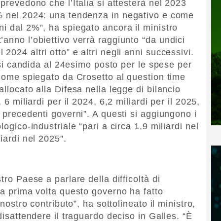
 prevedono che l’Italia si attesterà nel 2023
3% nel 2024: una tendenza in negativo e come
ni dal 2%”, ha spiegato ancora il ministro
anno l’obiettivo verrà raggiunto “da undici
024 altri otto” e altri negli anni successivi.
a si candida al 24esimo posto per le spese per
 Come spiegato da Crosetto al question time
llocato alla Difesa nella legge di bilancio
 6 miliardi per il 2024, 6,2 miliardi per il 2025,
i precedenti governi”. A questi si aggiungono i
logico-industriale “pari a circa 1,9 miliardi nel
iardi nel 2025”.
tro Paese a parlare della difficoltà di
la prima volta questo governo ha fatto
 nostro contributo”, ha sottolineato il ministro,
disattendere il traguardo deciso in Galles. “È