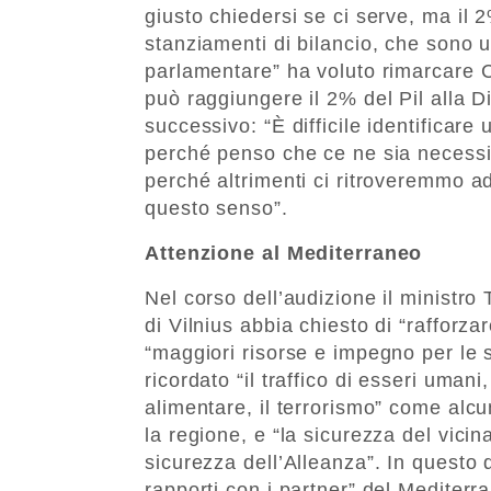
giusto chiedersi se ci serve, ma il 
stanziamenti di bilancio, che sono u
parlamentare” ha voluto rimarcare C
può raggiungere il 2% del Pil alla D
successivo: “È difficile identificare
perché penso che ce ne sia necessità
perché altrimenti ci ritroveremmo a
questo senso”.
Attenzione al Mediterraneo
Nel corso dell’audizione il ministro 
di Vilnius abbia chiesto di “rafforza
“maggiori risorse e impegno per le s
ricordato “il traffico di esseri uman
alimentare, il terrorismo” come alcun
la regione, e “la sicurezza del vici
sicurezza dell’Alleanza”. In questo
rapporti con i partner” del Mediterran