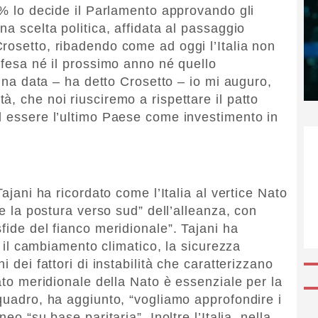
2% lo decide il Parlamento approvando gli
na scelta politica, affidata al passaggio
rosetto, ribadendo come ad oggi l’Italia non
ifesa né il prossimo anno né quello
 una data – ha detto Crosetto – io mi auguro,
, che noi riusciremo a rispettare il patto
d essere l’ultimo Paese come investimento in
Tajani ha ricordato come l’Italia al vertice Nato
re la postura verso sud” dell’alleanza, con
fide del fianco meridionale”. Tajani ha
i, il cambiamento climatico, la sicurezza
i dei fattori di instabilità che caratterizzano
nato meridionale della Nato è essenziale per la
 quadro, ha aggiunto, “vogliamo approfondire i
eo “su base paritaria”. Inoltre l’Italia, nella