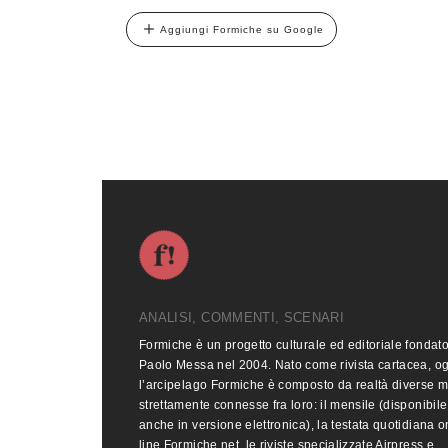
Aggiungi Formiche su Google
ANALISI, COMMENTI, SCENARI
Formiche è un progetto culturale ed editoriale fondat
Paolo Messa nel 2004. Nato come rivista cartacea, o
l’arcipelago Formiche è composto da realtà diverse 
strettamente connesse fra loro: il mensile (disponibile
anche in versione elettronica), la testata quotidiana o
line Formiche.net, le riviste specializzate Airpress e