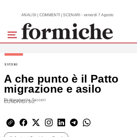
Skip to main content
ANALISI | COMMENTI | SCENARI - venerdì 7 Agosto 2026
ESTERI
A che punto è il Patto
migrazione e asilo
Di
Margherita Tacceri
CONDIVIDI SU: