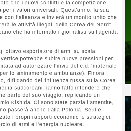
to che i nuovi conflitti e la competizione
per i valori universali. Quest’anno, la sua
e con l’alleanza e invierà un monito unito che
erà le attività illegali della Corea del Nord”,
ano che ha informato i giornalisti sull’agenda
ggi ottavo esportatore di armi su scala
l vertice potrebbe subire nuove pressioni per
mitata ad autorizzare l’invio del c.d. ‘materiale
e per lo sminamento e ambulanze). Finora
to, diffidando dell’influenza russa sulla Corea
 media sudcoreani hanno fatto intendere che
me parte del suo viaggio, replicando un
io Kishida. Ci sono state parziali smentite,
ano passerà anche dalla Polonia. Seul e
to i propri rapporti economici e strategici,
cio di armi e l’energia nucleare.