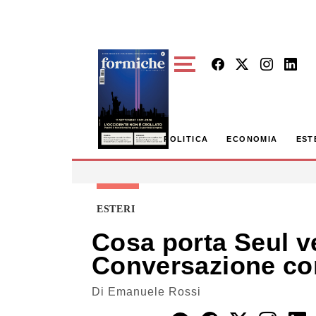
Skip to main content
POLITICA
ECONOMIA
EST
ESTERI
Cosa porta Seul ve
Conversazione con
Di
Emanuele Rossi