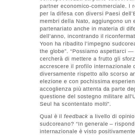
partner economico-commerciale. I rec
per la difesa con diversi Paesi dell
membri della Nato, aggiungono un 
partenariato anche in materia di dife
dell’anno, incontrando il riconferm
Yoon ha ribadito l’impegno sudcorea
the globe”. “Possiamo aspettarci —
cercherà di mettere a frutto gli sfor
accrescere il profilo internazional
diversamente rispetto allo scorso 
elezione e con pochissima esperienz
accoglienza più attenta da parte degl
questione del sostegno militare all’
Seul ha scontentato molti”.
Qual è il
feedback
a livello di opin
sudcoreano? “In generale – risponde
internazionale è visto positivamente