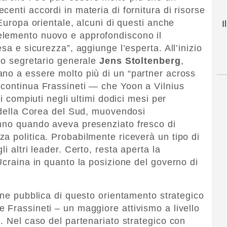
enti accordi in materia di fornitura di risorse
’Europa orientale, alcuni di questi anche
I
elemento nuovo e approfondiscono il
sa e sicurezza”, aggiunge l’esperta. All’inizio
ato segretario generale
Jens Stoltenberg
,
no a essere molto più di un “partner across
 continua Frassineti — che Yoon a Vilnius
zi compiuti negli ultimi dodici mesi per
e della Corea del Sud, muovendosi
anno quando aveva presenziato fresco di
a politica. Probabilmente riceverà un tipo di
i altri leader. Certo, resta aperta la
Ucraina in quanto la posizione del governo di
ione pubblica di questo orientamento strategico
 Frassineti – un maggiore attivismo a livello
. Nel caso del partenariato strategico con