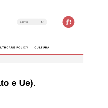
Search Button
Search
for:
LTHCARE POLICY
CULTURA
to e Ue).