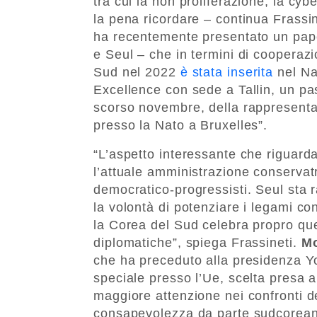
tra cui la non proliferazione, la cy
la pena ricordare – continua Frassi
ha recentemente presentato un pape
e Seul – che in termini di cooperaz
Sud nel 2022
è stata inserita
nel Na
Excellence con sede a Tallin, un pa
scorso novembre, della rappresenta
presso la Nato a Bruxelles”.
“L’aspetto interessante che riguarda
l’attuale amministrazione conservat
democratico-progressisti. Seul sta 
la volontà di potenziare i legami co
la Corea del Sud celebra propro ques
diplomatiche”, spiega Frassineti.
Mo
che ha preceduto alla presidenza Yo
speciale presso l’Ue, scelta presa 
maggiore attenzione nei confronti d
consapevolezza da parte sudcorean