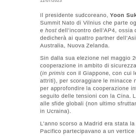
11/07/2023
Il presidente sudcoreano,
Yoon Suk
Summit Nato di Vilnius che parte ogg
e
host
dell’incontro dell’AP4, ossia 
dedicherà ai quattro partner dell’A
Australia, Nuova Zelanda.
Sin dalla sua elezione nel maggio 2
cooperazione in ambito di sicurezza c
(
in primis
con il Giappone, con cui l
attriti), per scoraggiare le minacce 
per approfondire la cooperazione in
seguito delle tensioni con la Cina. L
alle sfide globali (non ultimo sfrutt
in Ucraina).
L’anno scorso a Madrid era stata la p
Pacifico partecipavano a un vertice 