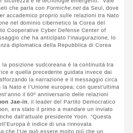
ber sicurezza e le tecnologie emergenti. “Vale
neti che parla con
Formiche.net
da Seul, dove
r accademico proprio sulle relazioni tra Nato
ione nel dominio cibernetico la Corea del
to Cooperative Cyber Defense Center of
ssaggio che ha anticipato l’inaugurazione, lo
nza diplomatica della Repubblica di Corea
 la posizione sudcoreana è la continuità tra
rice e quella precedente guidata invece dai
rafforzando la narrazione e il messaggio circa
n la Nato e l’Unione europea; con quest’ultima
t’anno il 60º anniversario delle relazioni
on Jae-in
, il leader del Partito Democratico
on, era stato il primo a mandare un inviato
anche dall’attuale presidente Yoon. “Questa
ell’Europa è indice di una rinnovata
a che l’Ue può essere molto più che un