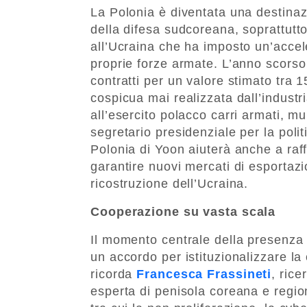
La Polonia è diventata una destinazi
della difesa sudcoreana, soprattutt
all’Ucraina che ha imposto un’accele
proprie forze armate. L’anno scors
contratti per un valore stimato tra 15
cospicua mai realizzata dall’industr
all’esercito polacco carri armati, m
segretario presidenziale per la polit
Polonia di Yoon aiuterà anche a raf
garantire nuovi mercati di esportaz
ricostruzione dell’Ucraina.
Cooperazione su vasta scala
Il momento centrale della presenza d
un accordo per istituzionalizzare la
ricorda
Francesca Frassineti
, rice
esperta di penisola coreana e region