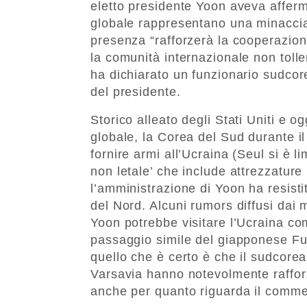
eletto presidente Yoon aveva afferma
globale rappresentano una minaccia 
presenza “rafforzerà la cooperazion
la comunità internazionale non toller
ha dichiarato un funzionario sudcore
del presidente.
Storico alleato degli Stati Uniti e o
globale, la Corea del Sud durante i
fornire armi all’Ucraina (Seul si è li
non letale’ che include attrezzatur
l’amministrazione di Yoon ha resisti
del Nord. Alcuni rumors diffusi dai
Yoon potrebbe visitare l’Ucraina co
passaggio simile del giapponese Fum
quello che è certo è che il sudcore
Varsavia hanno notevolmente rafforza
anche per quanto riguarda il commer