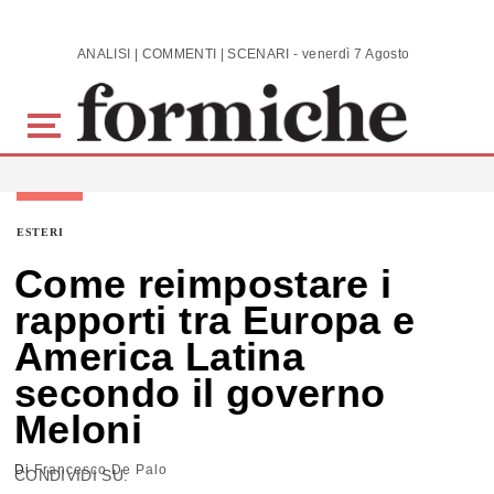
Skip to main content
ANALISI | COMMENTI | SCENARI - venerdì 7 Agosto 2026
ESTERI
Come reimpostare i
rapporti tra Europa e
America Latina
secondo il governo
Meloni
Di
Francesco De Palo
CONDIVIDI SU: