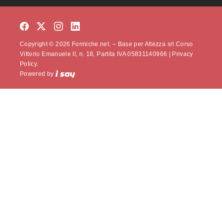
Copyright © 2026 Formiche.net. – Base per Altezza srl Corso
Vittorio Emanuele II, n. 18, Partita IVA 05831140966 |
Privacy
Policy.
Powered by