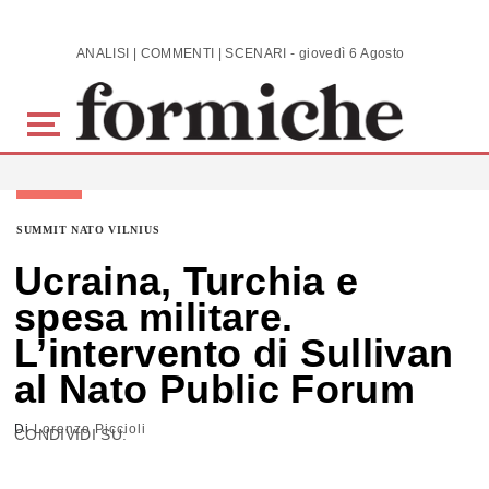
Skip to main content
ANALISI | COMMENTI | SCENARI - giovedì 6 Agosto 2026
SUMMIT NATO VILNIUS
Ucraina, Turchia e
spesa militare.
L’intervento di Sullivan
al Nato Public Forum
Di
Lorenzo Piccioli
CONDIVIDI SU: