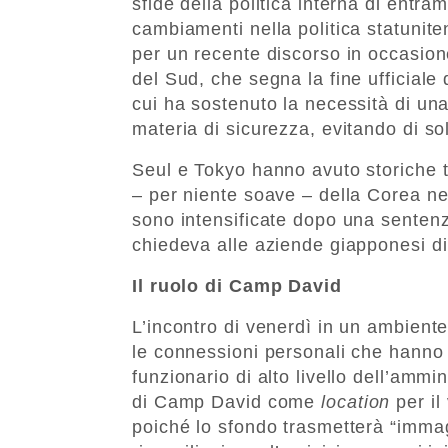
sfide della politica interna di entramb
cambiamenti nella politica statunite
per un recente discorso in occasion
del Sud, che segna la fine ufficiale
cui ha sostenuto la necessità di un
materia di sicurezza, evitando di so
Seul e Tokyo hanno avuto storiche 
– per niente soave – della Corea ne
sono intensificate dopo una sentenz
chiedeva alle aziende giapponesi di r
Il ruolo di Camp David
L’incontro di venerdì in un ambiente
le connessioni personali che hanno p
funzionario di alto livello dell’ammi
di Camp David come
location
per il
poiché lo sfondo trasmetterà “imma