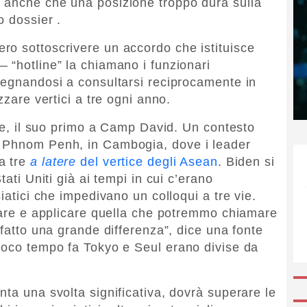
 anche che una posizione troppo dura sulla
o dossier .
ro sottoscrivere un accordo che istituisce
 “hotline” la chiamano i funzionari
pegnandosi a consultarsi reciprocamente in
zzare vertici a tre ogni anno.
ice, il suo primo a Camp David. Un contesto
i Phnom Penh, in Cambogia, dove i leader
a tre
a latere
del vertice degli Asean
. Biden si
tati Uniti già ai tempi in cui c’erano
iatici che impedivano un colloqui a tre vie.
giare e applicare quella che potremmo chiamare
 fatto una grande differenza”, dice una fonte
poco tempo fa Tokyo e Seul erano divise da
ta una svolta significativa, dovrà superare le