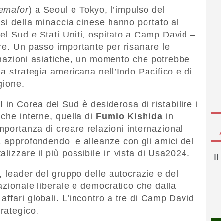
emafor
) a Seoul e Tokyo, l’impulso del
rsi della minaccia cinese hanno portato al
el Sud e Stati Uniti, ospitato a Camp David –
ore. Un passo importante per risanare le
due nazioni asiatiche, un momento che potrebbe
la strategia americana nell’Indo Pacifico e di
gione.
l
in Corea del Sud è desiderosa di ristabilire i
iche interne, quella di
Fumio Kishida
in
portanza di creare relazioni internazionali
 approfondendo le alleanze con gli amici del
lizzare il più possibile in vista di Usa2024.
I
a, leader del gruppo delle autocrazie e del
nazionale liberale e democratico che dalla
ffari globali. L’incontro a tre di Camp David
rategico.