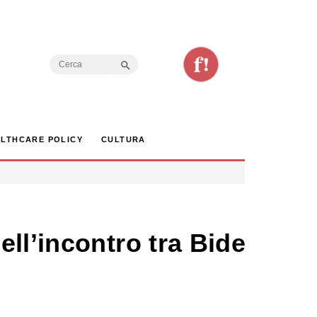
Search Button
Search
for:
LTHCARE POLICY
CULTURA
ll’incontro tra Biden,