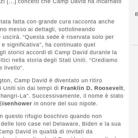
inizi […] concetti che Camp David ha incarnato
I
a stata fatta con grande cura racconta anche
nno messo ai dettagli, sottolineando
e uscirà. “Questa sede è riservata solo per
e significativa”, ha continuato quel
gli storici accordi di Camp David durante la
tici nella storia degli Stati Uniti. “Crediamo
 livello”.
gton, Camp David è diventato un ritiro
i Uniti sin dai tempi di
Franklin D. Roosevelt
,
hangri-La”. Successivamente, il nome è stato
 Eisenhower
in onore del suo nipote.
 in questo rifugio boschivo quando non
 delle loro case nel Delaware, Biden e la sua
amp David in qualità di invitati da