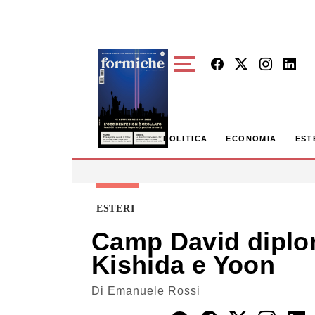
Skip to main content
POLITICA
ECONOMIA
EST
ESTERI
Camp David diploma
Kishida e Yoon
Di
Emanuele Rossi