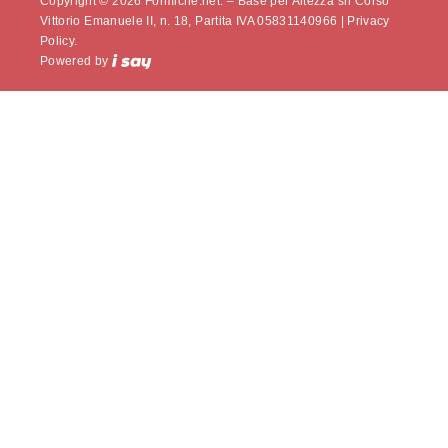
Copyright © 2026 Formiche.net. – Base per Altezza srl Corso
Vittorio Emanuele II, n. 18, Partita IVA 05831140966 |
Privacy
Policy.
Powered by