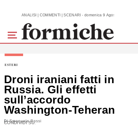
Skip to main content
ANALISI | COMMENTI | SCENARI - domenica 9 Agosto 2026
ESTERI
Droni iraniani fatti in
Russia. Gli effetti
sull’accordo
Washington-Teheran
Di
Emanuele Rossi
CONDIVIDI SU: