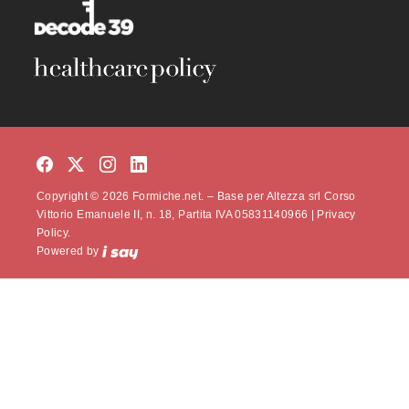
Copyright © 2026 Formiche.net. – Base per Altezza srl Corso
Vittorio Emanuele II, n. 18, Partita IVA 05831140966 |
Privacy
Policy.
Powered by