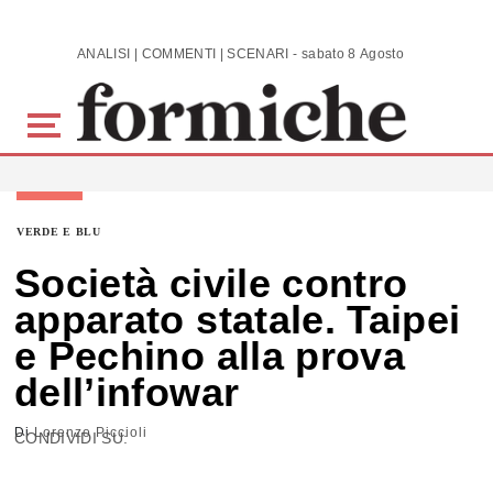
Skip to main content
ANALISI | COMMENTI | SCENARI - sabato 8 Agosto 2026
VERDE E BLU
Società civile contro
apparato statale. Taipei
e Pechino alla prova
dell’infowar
Di
Lorenzo Piccioli
CONDIVIDI SU: