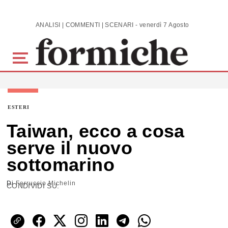
Skip to main content
ANALISI | COMMENTI | SCENARI - venerdì 7 Agosto 2026
ESTERI
Taiwan, ecco a cosa
serve il nuovo
sottomarino
Di
Ferruccio Michelin
CONDIVIDI SU: