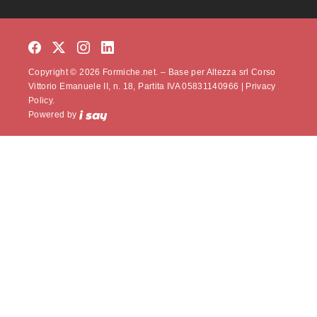
Copyright © 2026 Formiche.net. – Base per Altezza srl Corso
Vittorio Emanuele II, n. 18, Partita IVA 05831140966 |
Privacy
Policy.
Powered by