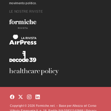
movimento politico.
LE NOSTRE RIVISTE
Copyright © 2026 Formiche.net. – Base per Altezza srl Corso
Vittorio Emanuele II, n. 18, Partita IVA 05831140966 |
Privacy