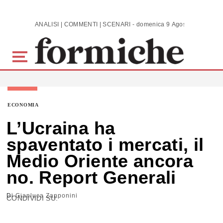
Skip to main content
ANALISI | COMMENTI | SCENARI - domenica 9 Agosto 2026
ECONOMIA
L’Ucraina ha
spaventato i mercati, il
Medio Oriente ancora
no. Report Generali
Di
Gianluca Zapponini
CONDIVIDI SU: