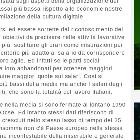
nsata sugli aspetti della organizzazione del
 assai più bassa rispetto alle economie nostre
ilazione della cultura digitale.
si ed essere sorrette dal riconoscimento del
i obiettivi da precisare nelle attività lavorative
più sostituire gli orari come misurazioni per
riterio più adatto al salario da corrispondere
ro agile. Ed infatti se le parti sociali
da loro abbandonati per ottenere maggiori
ibuire maggiori quote sui salari. Così si
più bassi della media ma anche I salari degli
ti, che sono la totalità del lavoro italiani.
e nella media si sono fermate al lontano 1990
Ocse. Ed intanto stessi dati riferiscono di
i cresciuti nello stesso lasso di tempo del 25-
Insomma non c’è Paese europeo nella stessa
ne incontestabile della miserabile e generale