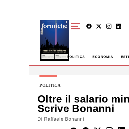
Skip to main content
POLITICA
ECONOMIA
EST
POLITICA
Oltre il salario m
Scrive Bonanni
Di
Raffaele Bonanni