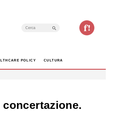
Search Button
Search
for:
LTHCARE POLICY
CULTURA
e concertazione.