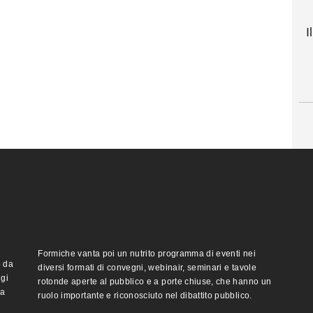
I
Formiche vanta poi un nutrito programma di eventi nei
o da
diversi formati di convegni, webinair, seminari e tavole
ggi
rotonde aperte al pubblico e a porte chiuse, che hanno un
ma
ruolo importante e riconosciuto nel dibattito pubblico.