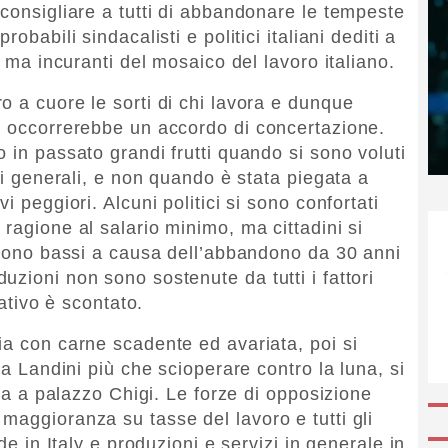
 consigliare a tutti di abbandonare le tempeste
obabili sindacalisti e politici italiani dediti a
, ma incuranti del mosaico del lavoro italiano.
o a cuore le sorti di chi lavora e dunque
, occorrerebbe un accordo di concertazione.
 in passato grandi frutti quando si sono voluti
ssi generali, e non quando è stata piegata a
i peggiori. Alcuni politici si sono confortati
ragione al salario minimo, ma cittadini si
e sono bassi a causa dell’abbandono da 30 anni
zioni non sono sostenute da tutti i fattori
gativo è scontato.
ia con carne scadente ed avariata, poi si
ra Landini più che scioperare contro la luna, si
ada a palazzo Chigi. Le forze di opposizione
maggioranza su tasse del lavoro e tutti gli
de in Italy e produzioni e servizi in generale in