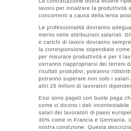
La contrattazione dovrà essere ripe
lavoro per innalzare la produttività
concorrenti a causa della lenta assim
Le professionalità dovranno adeguar
merito nelle attribuzioni salariali. Gl
e carichi di lavoro dovranno sempre 
la corresponsione stipendiale come c
per misurare produttività e per il lavo
vorranno riappropriarsi dei terreni 
risultati produttivi, potranno ridistr
potranno superare non solo i salari 
altri 25 milioni di lavoratori dipenden
Essi sono pagati con buste paga ch
come ci dicono i dati incontestabile 
salari dei lavoratori di paesi europe
30% come in Francia e Germania. 
nostra condizione. Questa descrizio