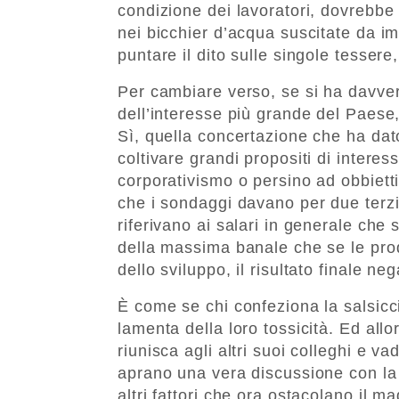
condizione dei lavoratori, dovrebbe
nei bicchier d’acqua suscitate da impr
puntare il dito sulle singole tessere
Per cambiare verso, se si ha davver
dell’interesse più grande del Paese
Sì, quella concertazione che ha dato
coltivare grandi propositi di intere
corporativismo o persino ad obbiettiv
che i sondaggi davano per due terzi 
riferivano ai salari in generale ch
della massima banale che se le produ
dello sviluppo, il risultato finale ne
È come se chi confeziona la salsicc
lamenta della loro tossicità. Ed allo
riunisca agli altri suoi colleghi e v
aprano una vera discussione con la 
altri fattori che ora ostacolano il ma