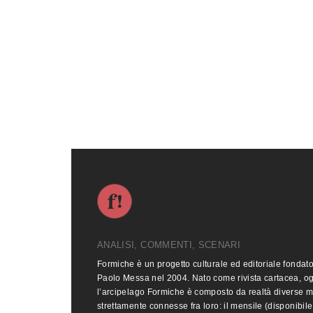
ANALISI, COMMENTI, SCENARI
Formiche è un progetto culturale ed editoriale fondat
Paolo Messa nel 2004. Nato come rivista cartacea, o
l’arcipelago Formiche è composto da realtà diverse 
strettamente connesse fra loro: il mensile (disponibile