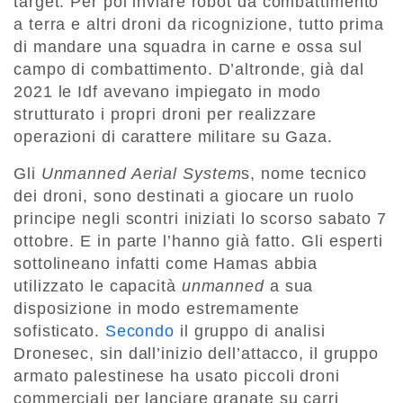
target. Per poi inviare robot da combattimento
a terra e altri droni da ricognizione, tutto prima
di mandare una squadra in carne e ossa sul
campo di combattimento. D’altronde, già dal
2021 le Idf avevano impiegato in modo
strutturato i propri droni per realizzare
operazioni di carattere militare su Gaza.
Gli
Unmanned Aerial System
s, nome tecnico
dei droni, sono destinati a giocare un ruolo
principe negli scontri iniziati lo scorso sabato 7
ottobre. E in parte l’hanno già fatto. Gli esperti
sottolineano infatti come Hamas abbia
utilizzato le capacità
unmanned
a sua
disposizione in modo estremamente
sofisticato.
Secondo
il gruppo di analisi
Dronesec, sin dall’inizio dell’attacco, il gruppo
armato palestinese ha usato piccoli droni
commerciali per lanciare granate su carri