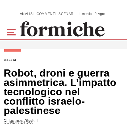
Skip to main content
ANALISI | COMMENTI | SCENARI - domenica 9 Agosto 2026
ESTERI
Robot, droni e guerra
asimmetrica. L’impatto
tecnologico nel
conflitto israelo-
palestinese
Di
Lorenzo Piccioli
CONDIVIDI SU: