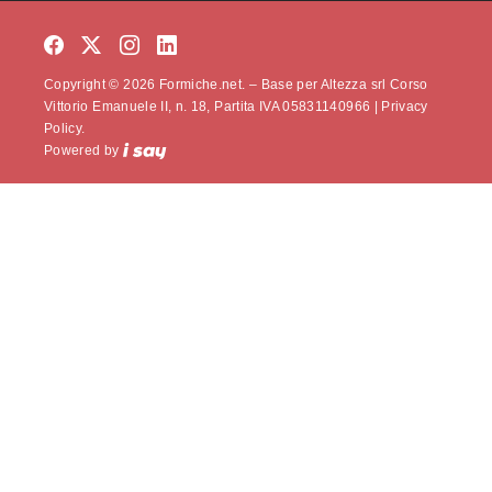
Copyright © 2026 Formiche.net. – Base per Altezza srl Corso
Vittorio Emanuele II, n. 18, Partita IVA 05831140966 |
Privacy
Policy.
Powered by