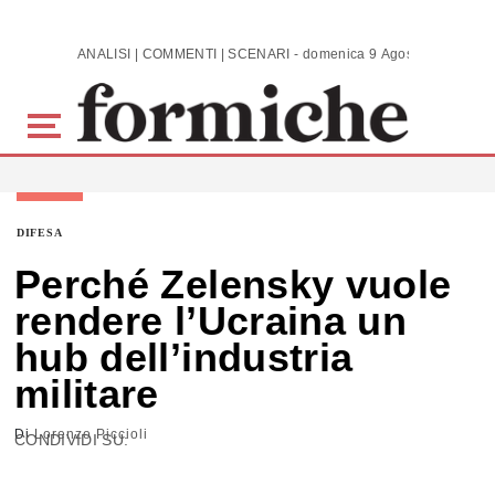
Skip to main content
ANALISI | COMMENTI | SCENARI - domenica 9 Agosto 2026
DIFESA
Perché Zelensky vuole
rendere l’Ucraina un
hub dell’industria
militare
Di
Lorenzo Piccioli
CONDIVIDI SU: