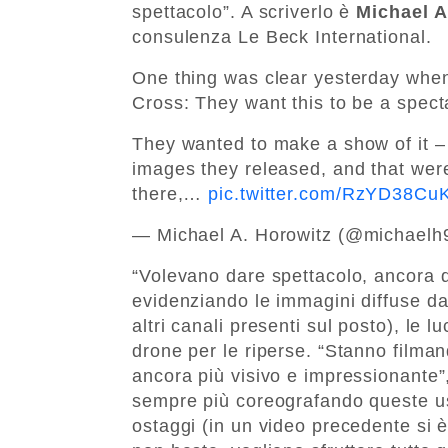
spettacolo”. A scriverlo è
Michael A
consulenza Le Beck International.
One thing was clear yesterday whe
Cross: They want this to be a spect
They wanted to make a show of it –
images they released, and that were
there,…
pic.twitter.com/RzYD38Cu
— Michael A. Horowitz (@michael
“Volevano dare spettacolo, ancora d
evidenziando le immagini diffuse d
altri canali presenti sul posto), le 
drone per le riperse. “Stanno filman
ancora più visivo e impressionante”,
sempre più coreografando queste usci
ostaggi (in un video precedente si è