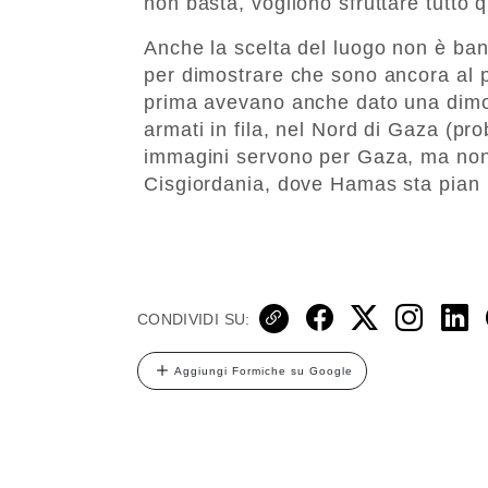
non basta, vogliono sfruttare tutto 
Anche la scelta del luogo non è ban
per dimostrare che sono ancora al p
prima avevano anche dato una dimos
armati in fila, nel Nord di Gaza (pr
immagini servono per Gaza, ma non 
Cisgiordania, dove Hamas sta pian p
CONDIVIDI SU:
Aggiungi Formiche su Google