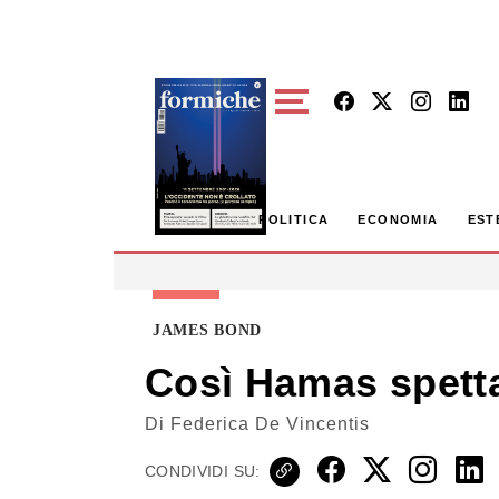
Skip to main content
POLITICA
ECONOMIA
EST
JAMES BOND
Così Hamas spettac
Di
Federica De Vincentis
CONDIVIDI SU: