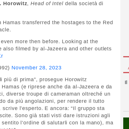
. Horowitz
,
Head of Intel
della società di
n Hamas transferred the hostages to the Red
acle.
 even more then before. Looking at the
 also filmed by al-Jazeera and other outlets
Kr
h992)
November 28, 2023
i più di prima”, prosegue Horowitz
I
a Hamas (e riprese anche da al-Jazeera e da
luci, diverse troupe di cameraman oltreché un
do da più angolazioni, per rendere il tutto
 scrive l’esperto. E ancora: “Il gruppo sta
te. Sono già stati visti dare istruzioni agli
 sentito l’ordine di salutarli con la mano), ma