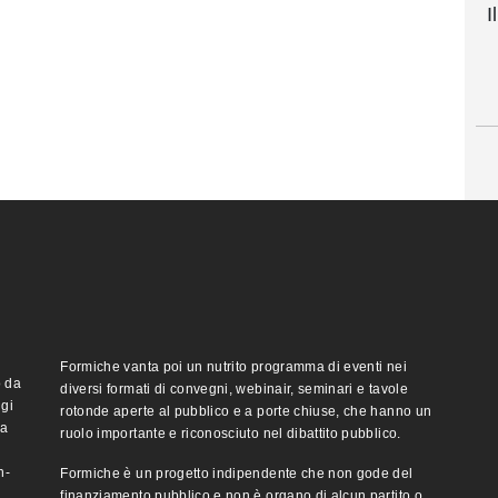
I
Formiche vanta poi un nutrito programma di eventi nei
o da
diversi formati di convegni, webinair, seminari e tavole
ggi
rotonde aperte al pubblico e a porte chiuse, che hanno un
ma
ruolo importante e riconosciuto nel dibattito pubblico.
n-
Formiche è un progetto indipendente che non gode del
finanziamento pubblico e non è organo di alcun partito o