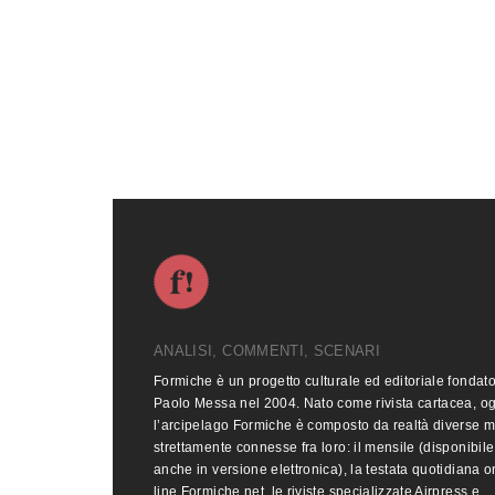
ANALISI, COMMENTI, SCENARI
Formiche è un progetto culturale ed editoriale fondat
Paolo Messa nel 2004. Nato come rivista cartacea, o
l’arcipelago Formiche è composto da realtà diverse 
strettamente connesse fra loro: il mensile (disponibile
anche in versione elettronica), la testata quotidiana o
line Formiche.net, le riviste specializzate Airpress e