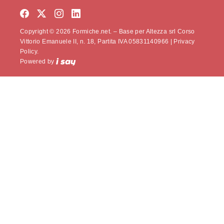
Copyright © 2026 Formiche.net. – Base per Altezza srl Corso
Vittorio Emanuele II, n. 18, Partita IVA 05831140966 |
Privacy
Policy.
Powered by