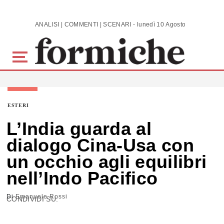
Skip to main content
ANALISI | COMMENTI | SCENARI - lunedì 10 Agosto 2026
ESTERI
L’India guarda al
dialogo Cina-Usa con
un occhio agli equilibri
nell’Indo Pacifico
Di
Emanuele Rossi
CONDIVIDI SU: