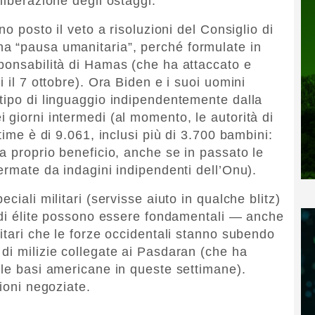
liberazione degli ostaggi.
no posto il veto a risoluzioni del Consiglio di
a “pausa umanitaria”, perché formulate in
ponsabilità di Hamas (che ha attaccato e
 il 7 ottobre). Ora Biden e i suoi uomini
tipo di linguaggio indipendentemente dalla
 giorni intermedi (al momento, le autorità di
time è di 9.061, inclusi più di 3.700 bambini:
a proprio beneficio, anche se in passato le
ermate da indagini indipendenti dell’Onu).
ciali militari (servisse aiuto in qualche blitz)
i di élite possono essere fondamentali — anche
itari che le forze occidentali stanno subendo
di milizie collegate ai Pasdaran (che ha
 le basi americane in queste settimane).
zioni negoziate.