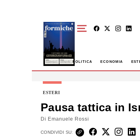
Skip to main content
POLITICA
ECONOMIA
EST
ESTERI
Pausa tattica in I
Di
Emanuele Rossi
CONDIVIDI SU: