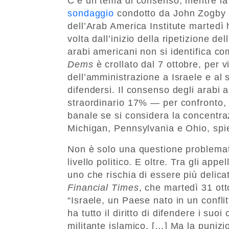
C’è un tema di consenso, mentre l
sondaggio
condotto da John Zogby St
dell’Arab America Institute martedì h
volta dall’inizio della ripetizione 
arabi americani non si identifica c
Dems
è crollato dal 7 ottobre, per 
dell’amministrazione a Israele e al s
difendersi. Il consenso degli arabi
straordinario 17% — per confronto, 
banale se si considera la concentra
Michigan, Pennsylvania e Ohio, spi
Non è solo una questione problemati
livello politico. E oltre. Tra gli app
uno che rischia di essere più delicato
Financial Times
, che martedì 31 ott
“Israele, un Paese nato in un confli
ha tutto il diritto di difendere i suoi
militante islamico. […] Ma la punizio