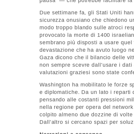
pausa” — che potrebbe facilitare la 
Due settimane fa, gli Stati Uniti han
sicurezza onusiano che chiedono un
modo troppo blando sulle atroci res
provocato la morte di 1400 israeliani
sembrano più disposti a usare quel 
devastazione che ha avuto luogo nei
Gaza dicono che il bilancio delle vit
non sempre scevre dall’usare i dati 
valutazioni graziesi sono state conf
Washington ha mobilitato le forze spe
e diplomatiche. Da un lato i repart
pensando alle costanti pressioni mil
nella
regione per opera del network 
colpito almeno due dozzine di volte
Dall’altro si cercano spazi per solu