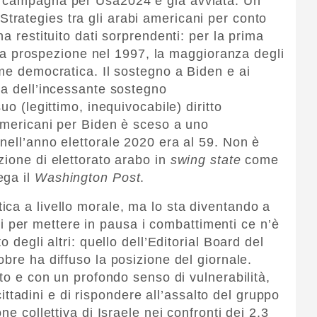
a campagna per Usa2024 è già avviata. Un
rategies tra gli arabi americani per conto
a restituito dati sorprendenti: per la prima
della prospezione nel 1997, la maggioranza degli
ome democratica. Il sostegno a Biden e ai
via dell’incessante sostegno
uo (legittimo, inequivocabile) diritto
 americani per Biden è sceso a uno
nell’anno elettorale 2020 era al 59. Non è
zione di elettorato arabo in
swing state
come
ega il
Washington Post
.
ca a livello morale, ma lo sta diventando a
elli per mettere in pausa i combattimenti ce n’è
 degli altri: quello dell’Editorial Board del
obre ha diffuso la posizione del giornale.
tto e con un profondo senso di vulnerabilità,
 cittadini e di rispondere all’assalto del gruppo
ne collettiva di Israele nei confronti dei 2,3