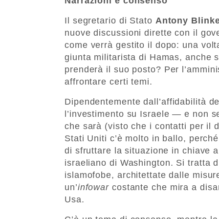
Narrazioni e consenso
Il segretario di Stato
Antony Blink
nuove discussioni dirette con il g
come verrà gestito il dopo: una volta
giunta militarista di Hamas, anche 
prenderà il suo posto? Per l’ammini
affrontare certi temi.
Dipendentemente dall’affidabilità de
l’investimento su Israele — e non s
che sarà (visto che i contatti per i
Stati Uniti c’è molto in ballo, per
di sfruttare la situazione in chiave 
israeliano di Washington. Si tratta 
islamofobe, architettate dalle misur
un’
infowar
costante che mira a disar
Usa.