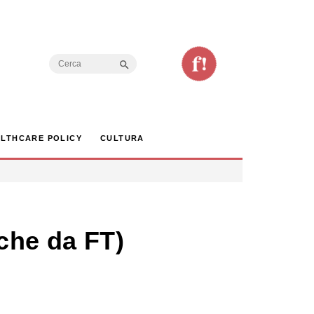
Search Button
Search
for:
LTHCARE POLICY
CULTURA
nche da FT)