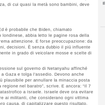
I
aza, di cui quasi la metà sono bambini, deve
Ed è probabile che Biden, chiamato
 londinese, abbia letto le pagine rosa della
trema attenzione. E forse preoccupazione: da
oni, decisioni. È senza dubbio il più influente
ente in grado di veicolare mosse e scelte di
pressione sul governo di Netanyahu affinché
ti a Gaza e tolga l’assedio. Devono anche
iù plausibile per annullare la minaccia posta
 regione nel baratro”, scrive. E ancora: “Il 7
tastrofico a Israele. Israele deve ora evitare
re ai militanti, che considerano ogni vittima
ro causa, di capitalizzare questo risultato.