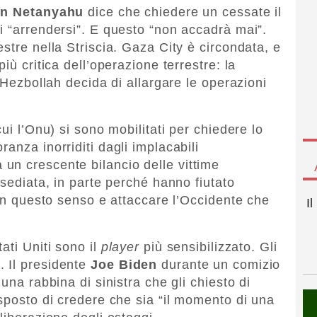
n Netanyahu
dice che chiedere un cessate il
i “arrendersi”. E questo “non accadrà mai”.
stre nella Striscia. Gaza City è circondata, e
iù critica dell’operazione terrestre: la
e Hezbollah decida di allargare le operazioni
ui l’Onu) si sono mobilitati per chiedere lo
ioranza
inorriditi dagli implacabili
un crescente bilancio delle vittime
ssediata, in parte perché hanno fiutato
 in questo senso e attaccare l’Occidente che
I
ati Uniti sono il
player
più sensibilizzato. Gli
 Il presidente
Joe Biden
durante un comizio
una rabbina di sinistra che gli chiesto di
isposto di credere che sia “il momento di una