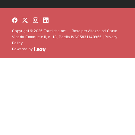
Copyright © 2026 Formiche.net. – Base per Altezza srl Corso
Vittorio Emanuele II, n. 18, Partita IVA 05831140966 |
Privacy
Policy.
Powered by