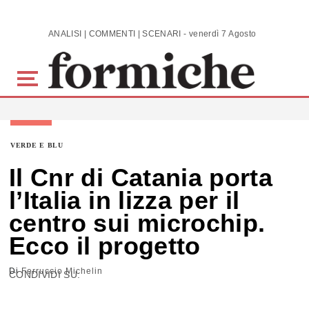
Skip to main content
ANALISI | COMMENTI | SCENARI - venerdì 7 Agosto 2026
VERDE E BLU
Il Cnr di Catania porta
l’Italia in lizza per il
centro sui microchip.
Ecco il progetto
Di
Ferruccio Michelin
CONDIVIDI SU: