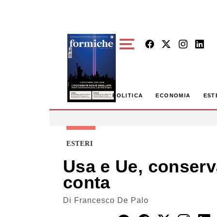
Skip to main content
POLITICA
ECONOMIA
EST
ESTERI
Usa e Ue, conserva
conta
Di
Francesco De Palo