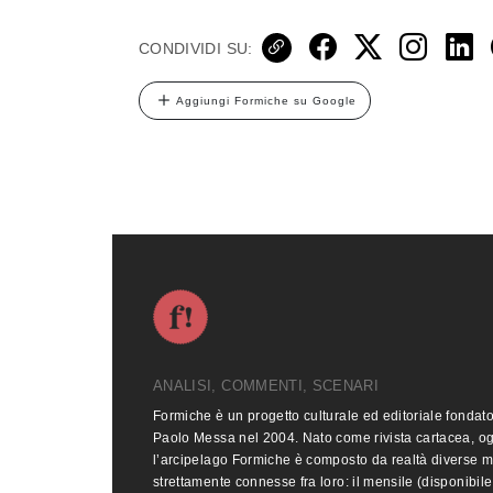
CONDIVIDI SU:
Aggiungi Formiche su Google
ANALISI, COMMENTI, SCENARI
Formiche è un progetto culturale ed editoriale fondat
Paolo Messa nel 2004. Nato come rivista cartacea, o
l’arcipelago Formiche è composto da realtà diverse 
strettamente connesse fra loro: il mensile (disponibile