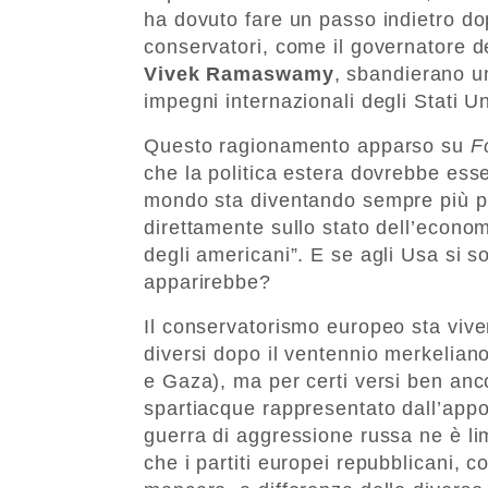
ha dovuto fare un passo indietro do
conservatori, come il governatore d
Vivek Ramaswamy
, sbandierano un
impegni internazionali degli Stati Uni
Questo ragionamento apparso su
Fo
che la politica estera dovrebbe ess
mondo sta diventando sempre più per
direttamente sullo stato dell’econom
degli americani”. E se agli Usa si s
apparirebbe?
Il conservatorismo europeo sta vive
diversi dopo il ventennio merkeliano
e Gaza), ma per certi versi ben anco
spartiacque rappresentato dall’appo
guerra di aggressione russa ne è l
che i partiti europei repubblicani, c