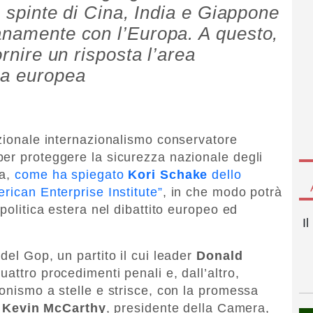
le spinte di Cina, India e Giappone
anamente con l’Europa. A questo,
ornire un risposta l’area
na europea
izionale internazionalismo conservatore
er proteggere la sicurezza nazionale degli
ia,
come ha spiegato
Kori Schake
dello
rican Enterprise Institute”
, in che modo potrà
politica estera nel dibattito europeo ed
I
del Gop, un partito il cui leader
Donald
uattro procedimenti penali e, dall’altro,
ionismo a stelle e strisce, con la promessa
e
Kevin McCarthy
, presidente della Camera,