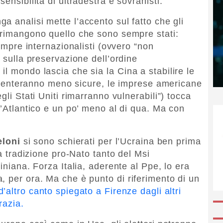
ensibilità di ultradestra e sovranisti.
nga analisi mette l’accento sul fatto che gli
 rimangono quello che sono sempre stati:
sempre internazionalisti (ovvero “non
i sulla preservazione dell’ordine
l mondo lascia che sia la Cina a stabilire le
 diventeranno meno sicure, le imprese americane
gli Stati Uniti rimarranno vulnerabili”) tocca
l’Atlantico e un po’ meno al di qua. Ma con
eloni
si sono schierati per l’Ucraina ben prima
la tradizione pro-Nato tanto del Msi
iniana. Forza Italia, aderente al Ppe, lo era
, per ora. Ma che è punto di riferimento di un
’altro canto spiegato a Firenze dagli altri
razia.