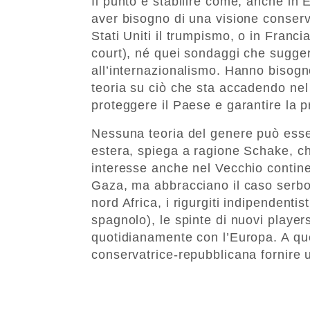
Il punto è stabilire come, anche in 
aver bisogno di una visione conserv
Stati Uniti il trumpismo, o in Franci
court), né quei sondaggi che sugge
all’internazionalismo. Hanno bisogn
teoria su ciò che sta accadendo nel
proteggere il Paese e garantire la pr
Nessuna teoria del genere può esse
estera, spiega a ragione Schake,
ch
interesse anche nel Vecchio continen
Gaza, ma abbracciano il caso serbo-
nord Africa, i rigurgiti indipendentis
spagnolo), le spinte di nuovi playe
quotidianamente con l’Europa. A ques
conservatrice-repubblicana fornire u