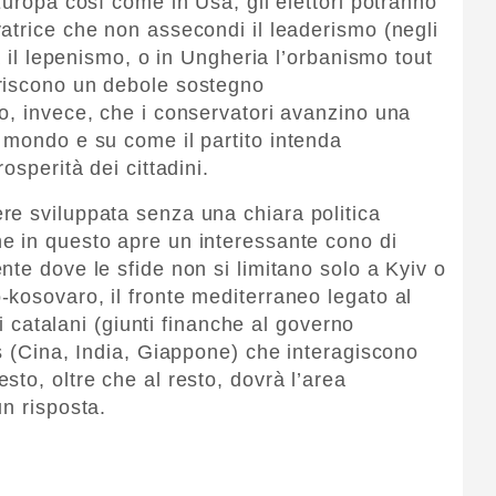
Europa così come in Usa, gli elettori potranno
atrice che non assecondi il leaderismo (negli
a il lepenismo, o in Ungheria l’orbanismo tout
riscono un debole sostegno
o, invece, che i conservatori avanzino una
 mondo e su come il partito intenda
osperità dei cittadini.
re sviluppata senza una chiara politica
e in questo apre un interessante cono di
te dove le sfide non si limitano solo a Kyiv o
kosovaro, il fronte mediterraneo legato al
ti catalani (giunti finanche al governo
rs (Cina, India, Giappone) che interagiscono
to, oltre che al resto, dovrà l’area
n risposta.