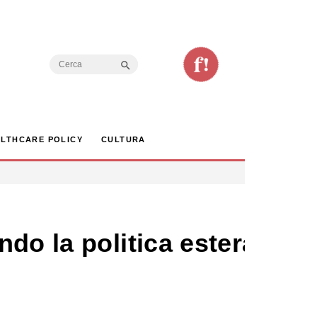
Search Button
Search
for:
LTHCARE POLICY
CULTURA
do la politica estera