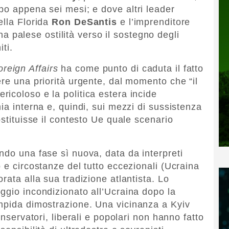
po appena sei mesi; e dove altri leader
ella Florida
Ron DeSantis
e l’imprenditore
a palese ostilità verso il sostegno degli
ti.
reign Affairs
ha come punto di caduta il fatto
ere una priorità urgente, dal momento che “il
icoloso e la politica estera incide
ia interna e, quindi, sui mezzi di sussistenza
ostituisse il contesto Ue quale scenario
ndo una fase sì nuova, data da interpreti
 e circostanze del tutto eccezionali (Ucraina
rata alla sua tradizione atlantista. Lo
ggio incondizionato all’Ucraina dopo la
impida dimostrazione. Una vicinanza a Kyiv
onservatori, liberali e popolari non hanno fatto