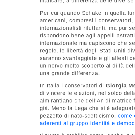
mancare, a differenza delle diverse s
Per cui quando Schake in
quella lu
americani, compresi i conservatori,
internazionalisti riluttanti, ma pur 
rispondono bene agli appelli astratt
internazionale ma capiscono che se i
regole, le libertà degli Stati Uniti
saranno svantaggiate e gli alleati de
un nervo molto scoperto al di là del
una grande differenza.
In Italia i conservatori di
Giorgia M
di vincere le elezioni, nel solco del
almirantiano che dell’An di matrice f
già. Meno la Lega che si è adeguata
pezzetto di nato-scetticismo,
come d
aderenti al gruppo Identità e democ