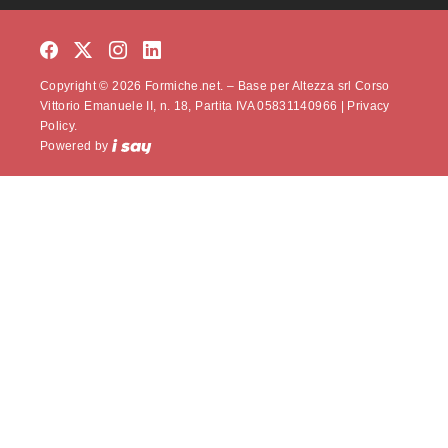
Copyright © 2026 Formiche.net. – Base per Altezza srl Corso
Vittorio Emanuele II, n. 18, Partita IVA 05831140966 |
Privacy
Policy.
Powered by