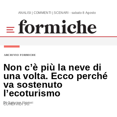
Skip to main content
ANALISI | COMMENTI | SCENARI - sabato 8 Agosto 2026
ARCHIVIO FORMICHE
Non c’è più la neve di
una volta. Ecco perché
va sostenuto
l’ecoturismo
Di
Saturno Illomei
CONDIVIDI SU: