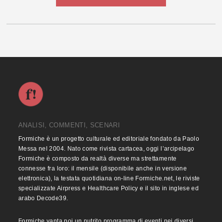
ANALISI, COMMENTI, SCENARI
Formiche è un progetto culturale ed editoriale fondato da Paolo
Messa nel 2004. Nato come rivista cartacea, oggi l’arcipelago
Formiche è composto da realtà diverse ma strettamente
connesse fra loro: il mensile (disponibile anche in versione
elettronica), la testata quotidiana on-line Formiche.net, le riviste
specializzate Airpress e Healthcare Policy e il sito in inglese ed
arabo Decode39.
Formiche vanta poi un nutrito programma di eventi nei diversi