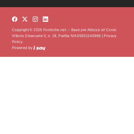
Copyright © 2026 Formiche.net. – Base per Altezza srl Corso
Vittorio Emanuele II, n. 18, Partita IVA 05831140966 |
Privacy
Policy.
Powered by