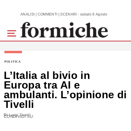
Skip to main content
ANALISI | COMMENTI | SCENARI - sabato 8 Agosto 2026
POLITICA
L’Italia al bivio in
Europa tra AI e
ambulanti. L’opinione di
Tivelli
Di
Luigi Tivelli
CONDIVIDI SU: