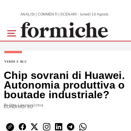
Skip to main content
ANALISI | COMMENTI | SCENARI - lunedì 10 Agosto 2026
VERDE E BLU
Chip sovrani di Huawei.
Autonomia produttiva o
boutade industriale?
Di
Otto Lanzavecchia
CONDIVIDI SU: