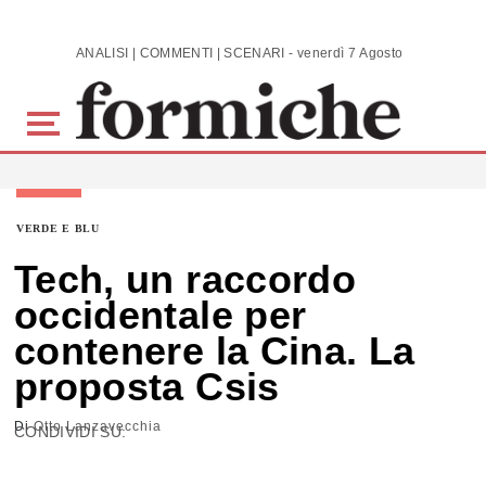
Skip to main content
ANALISI | COMMENTI | SCENARI - venerdì 7 Agosto 2026
VERDE E BLU
Tech, un raccordo
occidentale per
contenere la Cina. La
proposta Csis
Di
Otto Lanzavecchia
CONDIVIDI SU: