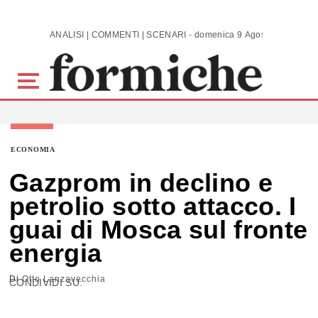
Skip to main content
ANALISI | COMMENTI | SCENARI - domenica 9 Agosto 2026
ECONOMIA
Gazprom in declino e
petrolio sotto attacco. I
guai di Mosca sul fronte
energia
Di
Otto Lanzavecchia
CONDIVIDI SU: